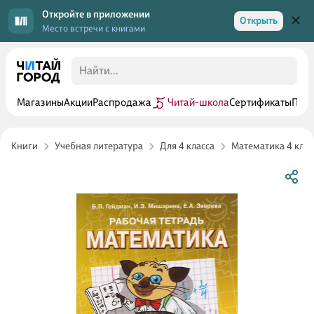
Откройте в приложении
Открыть
Место встречи с книгами
Магазины
Акции
Распродажа
Читай-школа
Сертификаты
Прог
Книги
Учебная литература
Для 4 класса
Математика 4 клас