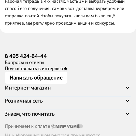
Рабочая тетрадь в 4-х частях. Часть 2» и выбрать удобный
способ его получения: самовывоз, доставка курьером или
отправка почтой. Чтобы покупать книги вам было ещё
приятнее, мы регулярно проводим акции и конкурсы.
8 495 424-84-44
Вопросы и ответы
Поучаствовать в интервью
Написать обращение
Интернет-магазин
Акции
Розничная сеть
Распродажа
Доставка и оплата
Адреса магазинов
Знаем, что почитать
Программа лояльности
Книжный Дозор
Подарочные сертификаты
О компании
Скоро в продаже
Принимаем к оплате
Правила продажи
Читай-город для бизнеса
Эксклюзивные новинки
На информационном ресурсе применяются
Политика конфиденциальности