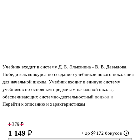
Учебник входит в систему Д. Б. Эльконина - В. В. Давыдова.
Победитель конкурса по созданию учебников нового поколения
для начальной школы. Учебник входит в единую систему
учебников по основным предметам начальной школы,
обеспечивающих системно-деятельностный подход и
Перейти к описанию и характеристикам
развивающий характер обучения. Полностью соответствует
ФГОС начального общего образования. Развивает
познавательный интерес и самостоятельность мышления
1 379 ₽
ребенка. Реализует уникальную методику преподавания
1 149 ₽
+ до
172 бонусов
предмета, разработанную ведущими педагогами-психологами