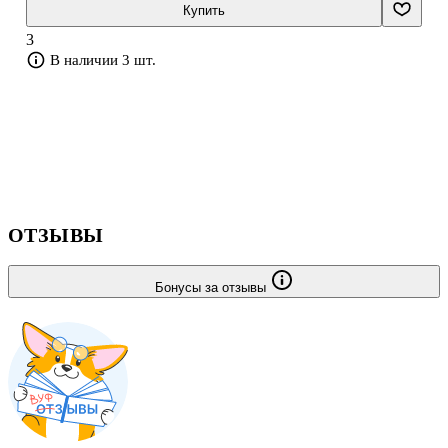
России и успешно зарекомендовавшую себя в российских и
Купить
зарубежных школах. Рекомендован Министерством просвещения
3
Российской Федерации.
В наличии 3 шт.
ОТЗЫВЫ
Бонусы за отзывы