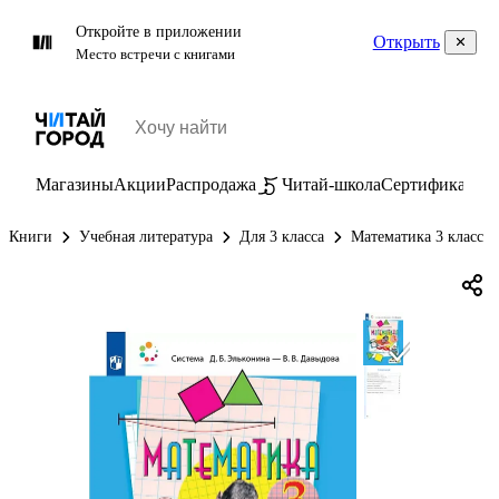
Откройте в приложении
Открыть
Место встречи с книгами
Магазины
Акции
Распродажа
Читай-школа
Сертификаты
П
Книги
Учебная литература
Для 3 класса
Математика 3 класс