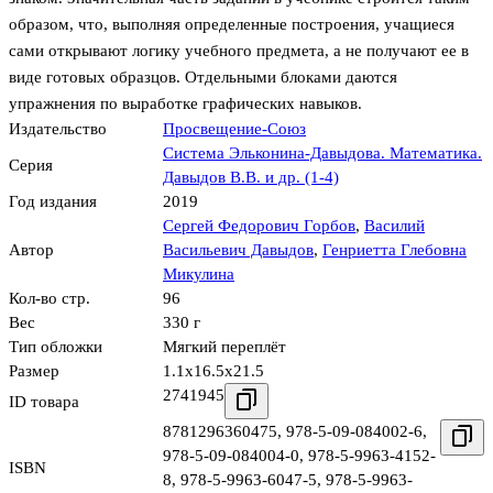
образом, что, выполняя определенные построения, учащиеся
сами открывают логику учебного предмета, а не получают ее в
виде готовых образцов. Отдельными блоками даются
упражнения по выработке графических навыков.
Издательство
Просвещение-Союз
Система Эльконина-Давыдова. Математика.
Серия
Давыдов В.В. и др. (1-4)
Год издания
2019
Сергей Федорович Горбов
,
Василий
Автор
Васильевич Давыдов
,
Генриетта Глебовна
Микулина
Кол-во стр.
96
Вес
330 г
Тип обложки
Мягкий переплёт
Размер
1.1x16.5x21.5
2741945
ID товара
8781296360475
,
978-5-09-084002-6
,
978-5-09-084004-0
,
978-5-9963-4152-
ISBN
8
,
978-5-9963-6047-5
,
978-5-9963-