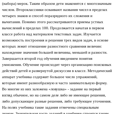
(набора) мерок. Таким образом дети знакомятся с многозначным
числом. Второклассники осваивают названия чисел в пределах
четырех знаков и способ поразрядного их сложения и
вычитания. Помимо этого рассматриваются приемы устных
вычислений в пределах 100. Продолжается начатая в первом
классе работа над материалом текстовых задач. Изучается
возможность построения и решения трех видов задач, в основе
которых лежит отношение разностного сравнения величин:
нахождение значения большей величины, меньшей и разности.
Завершается второй год обучения введением понятия
умножения. Обучение происходит через организацию поисковых
действий детей и развернутой дискуссии в классе. Методический
аппарат учебника содержит большое число упражнений,
которые имеют разнообразную и часто занимательную форму.
Во многие из них заложена «ловушка» - задание на первый
взгляд обычное, но на самом деле либо не имеющее решения,
либо допускающее разные решения, либо требующее уточнения.
На полях учебника такие задания отмечены специальным
знаком. Значительная часть заданий в учебнике строится таким