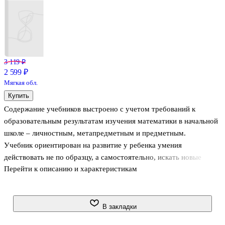
3 119 ₽
2 599 ₽
Мягкая обл.
Купить
Содержание учебников выстроено с учетом требований к
образовательным результатам изучения математики в начальной
школе – личностным, метапредметным и предметным.
Учебник ориентирован на развитие у ребенка умения
действовать не по образцу, а самостоятельно, искать новые
Перейти к описанию и характеристикам
способы решения, изобретать собственные средства для
достижения цели. В ходе построения элементарных графических
и знаковых моделей дети раскрывают основные свойства
математических отношений и таким образом входят в мир
В закладки
математических понятий. В учебнике последовательно