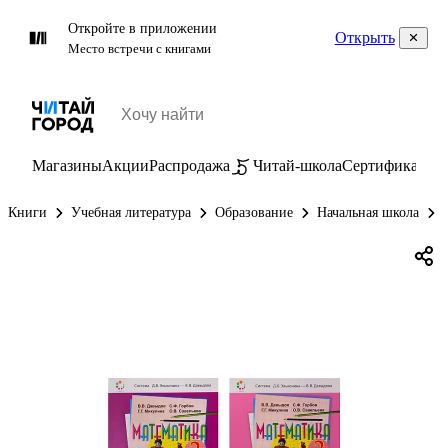
Откройте в приложении
Открыть
Место встречи с книгами
Магазины
Акции
Распродажа
Читай-школа
Сертификаты
П
Книги
Учебная литература
Образование
Начальная школа