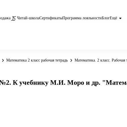
родажа
Читай-школа
Сертификаты
Программа лояльности
Блог
Ещё
Математика 2 класс рабочая тетрадь
Математика. 2 класс. Рабочая 
№2. К учебнику М.И. Моро и др. "Математ