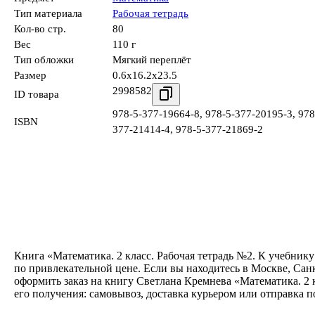
Тип материала
Рабочая тетрадь
Кол-во стр.
80
Вес
110 г
Тип обложки
Мягкий переплёт
Размер
0.6x16.2x23.5
2998582
ID товара
978-5-377-19664-8
,
978-5-377-20195-3
,
978
ISBN
377-21414-4
,
978-5-377-21869-2
Книга «Математика. 2 класс. Рабочая тетрадь №2. К учебнику 
по привлекательной цене. Если вы находитесь в Москве, Сан
оформить заказ на книгу Светлана Кремнева «Математика. 2 к
его получения: самовывоз, доставка курьером или отправка 