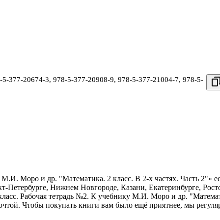
-5-377-20674-3
,
978-5-377-20908-9
,
978-5-377-21004-7
,
978-5-
М.И. Моро и др. "Математика. 2 класс. В 2-х частях. Часть 2"» 
кт-Петербурге, Нижнем Новгороде, Казани, Екатеринбурге, Рос
ласс. Рабочая тетрадь №2. К учебнику М.И. Моро и др. "Математи
почтой. Чтобы покупать книги вам было ещё приятнее, мы регул