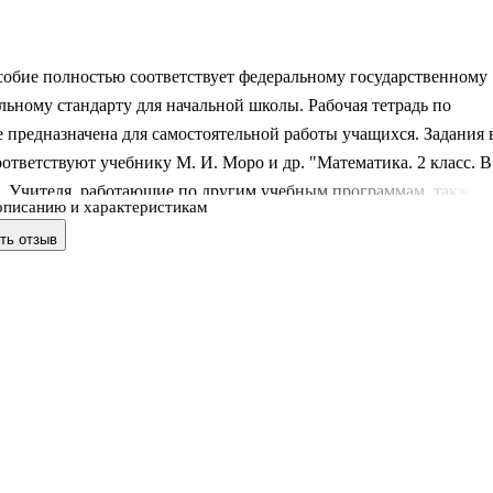
собие полностью соответствует федеральному государственному
льному стандарту для начальной школы. Рабочая тетрадь по
 предназначена для самостоятельной работы учащихся. Задания 
оответствуют учебнику М. И. Моро и др. "Математика. 2 класс. В
". Учителя, работающие по другим учебным программам, также
описанию и характеристикам
льзовать данную тетрадь по математике для самостоятельных,
ть отзыв
льных и домашних работ. В рабочей тетради собраны
ные упражнения, которые помогут не только отработать
ый материал, но и способствуют развитию наблюдательности,
разного восприятия, памяти.