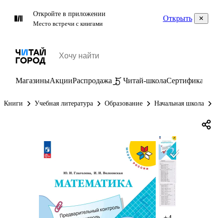
Откройте в приложении
Открыть
Место встречи с книгами
Магазины
Акции
Распродажа
Читай-школа
Сертификаты
П
Книги
Учебная литература
Образование
Начальная школа
+4