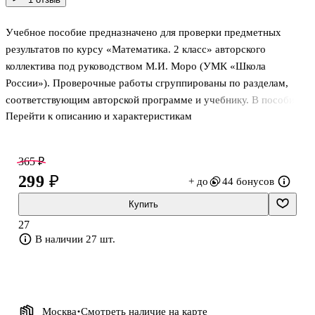
Учебное пособие предназначено для проверки предметных
результатов по курсу «Математика. 2 класс» авторского
коллектива под руководством М.И. Моро (УМК «Школа
России»). Проверочные работы сгруппированы по разделам,
соответствующим авторской программе и учебнику. В пособии
Перейти к описанию и характеристикам
представлен входной тест, проверочные и контрольные работы
для текущего и тематического контроля знаний и умений, а
также итоговая контрольная работа. Пособие соответствует
365 ₽
Федеральному государственному образовательному стандарту
299 ₽
+ до
44 бонусов
начального общего образования, утверждённому Приказом
Министерства просвещения № 286 от 31.06.2021 г.
Купить
27
В наличии 27 шт.
Москва
Смотреть наличие
на карте