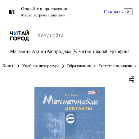
Откройте в приложении
Открыть
Место встречи с книгами
Магазины
Акции
Распродажа
Читай-школа
Сертификаты
П
Книги
Учебная литература
Образование
Естественнонаучные