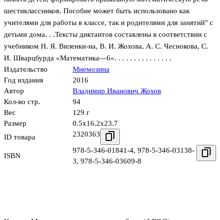
шестиклассников. Пособие может быть использовано как
учителями для работы в классе, так и родителями для занятий" с
детьми дома. . .Тексты диктантов составлены в соответствии с
учебником Н. Я. Виленки-на, В. И. Жохова, А. С. Чеснокова, С.
И. Шварцбурда «Математика—6». . . . . . . . . . . . . . .
Издательство
Мнемозина
Год издания
2016
Автор
Владимир Иванович Жохов
Кол-во стр.
94
Вес
129 г
Размер
0.5x16.2x23.7
2320363
ID товара
978-5-346-01841-4
,
978-5-346-03138-
ISBN
3
,
978-5-346-03609-8