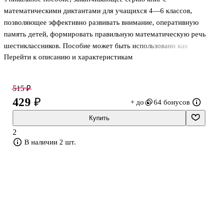
математическими диктантами для учащихся 4—6 классов,
позволяющее эффективно развивать внимание, оперативную
память детей, формировать правильную математическую речь
шестиклассников. Пособие может быть использовано как
Перейти к описанию и характеристикам
учителями для работы в классе, так и родителями для занятий" с
детьми дома. . .Тексты диктантов составлены в соответствии с
учебником Н. Я. Виленки-на, В. И. Жохова, А. С. Чеснокова, С.
515 ₽
И. Шварцбурда «Математика—6». . . . . . . . . . . . . . .
429 ₽
+ до
64 бонусов
Купить
2
В наличии 2 шт.