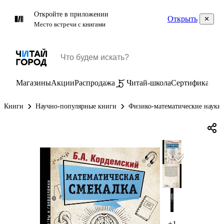
Откройте в приложении
Открыть
Место встречи с книгами
Магазины
Акции
Распродажа
Читай-школа
Сертификаты
П
Книги
Научно-популярные книги
Физико-математические науки
+1