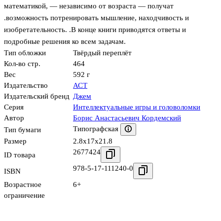
математикой, — независимо от возраста — получат
.возможность потренировать мышление, находчивость и
изобретательность. .В конце книги приводятся ответы и
подробные решения ко всем задачам.
Тип обложки
Твёрдый переплёт
Кол-во стр.
464
Вес
592 г
Издательство
АСТ
Издательский бренд
Джем
Серия
Интеллектуальные игры и головоломки
Автор
Борис Анастасьевич Кордемский
Типографская
Тип бумаги
Размер
2.8x17x21.8
2677424
ID товара
978-5-17-111240-0
ISBN
Возрастное
6+
ограничение