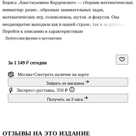
Бориса .Анастасьевича Кордемского — сборник математических
миниатюр: разно- .образных занимательных задач,
математических игр, головоломок, шуток .и фокусов. Она
неоднократно выходила как в нашей стране, так и за рубежом. .В
Перейти к описанию и характеристикам
течение многих лет была и остается настольной книгой многих
Любителям физики и математики
поколений .преподавателей и учащихся. .Все, кто увлекается
математикой, — независимо от возраста — получат
.возможность потренировать мышление, находчивость и
изобретательность. .В конце книги приводятся ответы и
за 1 149 ₽
сегодня
подробные решения ко всем задачам.
Москва
Смотреть наличие
на карте
Забрать из магазина
Экспресс-доставка, 350 ₽
Получить за 3 часа
ОТЗЫВЫ НА ЭТО ИЗДАНИЕ