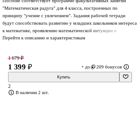
Пособие соответствует программе факультативных занятий
"Математическая радуга" для 4 класса, построенных по
принципу "учение с увлечением". Задания рабочей тетради
будут способствовать развитию у младших школьников интереса
к математике, проявлению математической интуиции и
Перейти к описанию и характеристикам
творчества, формированию навыков самостоятельной учебной
деятельности.Адресуется учащимся 4 класса для работы на
факультативных занятиях, а также для подготовки к
1 679 ₽
математическим олимпиадам и конкурсам.
1 399 ₽
+ до
209 бонусов
Купить
2
В наличии 2 шт.