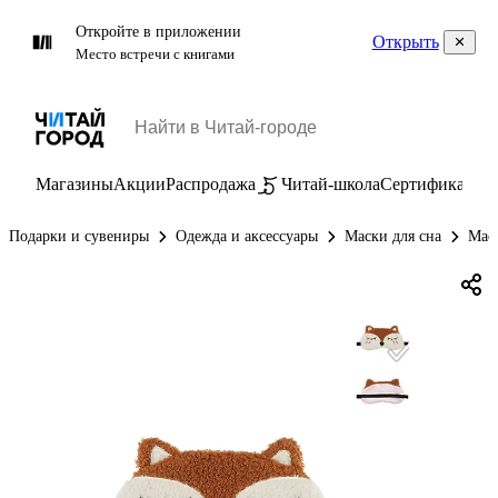
Откройте в приложении
Открыть
Место встречи с книгами
Магазины
Акции
Распродажа
Читай-школа
Сертификаты
П
Подарки и сувениры
Одежда и аксессуары
Маски для сна
Мас