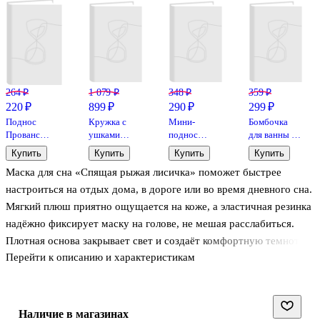
264 ₽
1 079 ₽
348 ₽
359 ₽
220 ₽
899 ₽
290 ₽
299 ₽
Поднос
Кружка с
Мини-
Бомбочка
Прованс
ушками
поднос
для ванны с
глянцевый
Лисичка
Десерты
аффирмацией
Купить
Купить
Купить
Купить
(металл)
спящая
матовый
Кролики
Маска для сна «Спящая рыжая лисичка» поможет быстрее
(21х14)
(керамика)
(металл)
(Аура мечты)
(300мл) (12-
(21х17) (12-
(150 г)
настроиться на отдых дома, в дороге или во время дневного сна.
06641-1802)
09412-
Мягкий плюш приятно ощущается на коже, а эластичная резинка
03141-11-2)
надёжно фиксирует маску на голове, не мешая расслабиться.
Плотная основа закрывает свет и создаёт комфортную темноту,
Перейти к описанию и характеристикам
чтобы глаза меньше уставали. Маска для сна подойдёт детям от
6 лет и взрослым, а милый лисий дизайн добавляет настроения.
Поставляется в пакете.
Наличие в магазинах