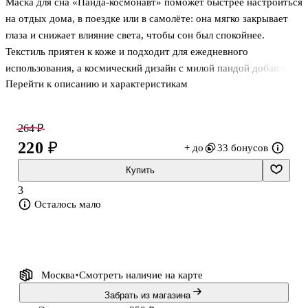
Маска для сна «Панда-космонавт» поможет быстрее настроиться
Девушка с
(силикон)
моменте
ушками
(20,2 см)
(6шт) (12-
на отдых дома, в поездке или в самолёте: она мягко закрывает
(Сёдзё)
Duocai-
глаза и снижает влияние света, чтобы сон был спокойнее.
(металл)
CPBR-4)
Текстиль приятен к коже и подходит для ежедневного
(коробка)
Bookvalno
использования, а космический дизайн с милой пандой добавляет
Перейти к описанию и характеристикам
настроения. Маска станет практичным аксессуаром для детей от
6 лет и взрослых и подойдёт в качестве небольшого подарка.
264 ₽
Товар представлен в ассортименте — конкретный вариант
220 ₽
+ до
33 бонусов
выбирается случайным образом.
Купить
3
Осталось мало
Москва
Смотреть наличие
на карте
Забрать из магазина