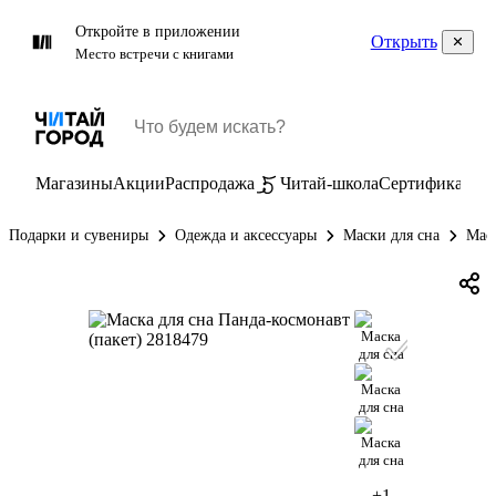
Откройте в приложении
Открыть
Место встречи с книгами
Магазины
Акции
Распродажа
Читай-школа
Сертификаты
П
Подарки и сувениры
Одежда и аксессуары
Маски для сна
Мас
+1