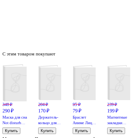
С этим товаром покупают
348 ₽
204 ₽
95 ₽
239 ₽
290 ₽
170 ₽
79 ₽
199 ₽
Маска для сна
Держатель-
Браслет
Магнитные
Not disturb
кольцо для
Аниме Лицо
закладки
(пакет) (12-
телефона
и иероглифы
Капибара
Купить
Купить
Купить
Купить
37395-XJ004)
Аниме
(белый)
Побыть в