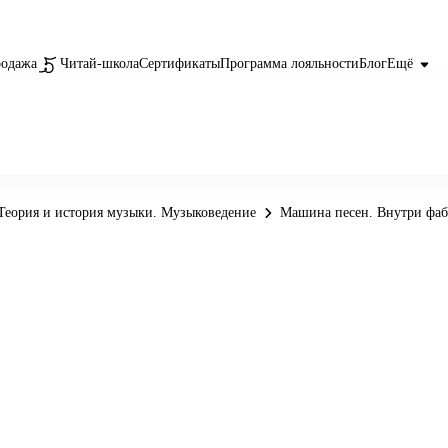
родажа
Читай-школа
Сертификаты
Программа лояльности
Блог
Ещё
Теория и история музыки. Музыковедение
Машина песен. Внутри фаб