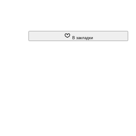
В закладки
и,