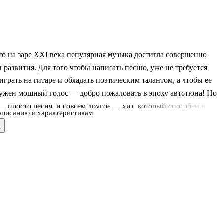
то на заре XXI века популярная музыка достигла совершенно
 развития. Для того чтобы написать песню, уже не требуется
играть на гитаре и обладать поэтическим талантом, а чтобы ее
нужен мощный голос — добро пожаловать в эпоху автотюна! Но
— просто песня, и совсем другое — хит, который способен в
описанию и характеристикам
прославить исполнителя и сделать миллионером ее автора. Кстат
в
т все эти шедевры? .В своей книге «Машина песен. Внутри
итов» Джон Сибрук, американский культуролог и журналист,
феномен популярной музыки, ее влияние на современное
а также подробно разбирает «анатомию» хита и приходит к
му выводу —