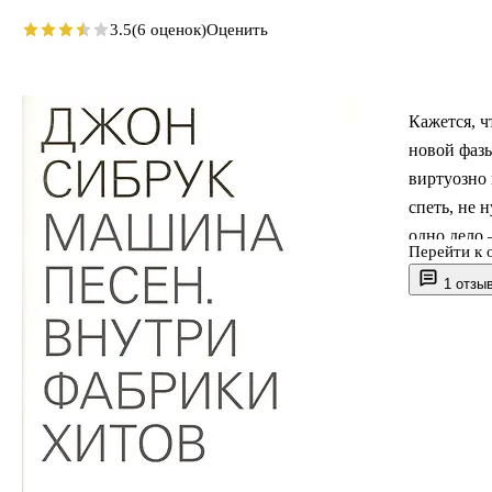
3.5
(6 оценок)
Оценить
Кажется, ч
новой фазы
виртуозно 
спеть, не 
одно дело 
Перейти к 
одночасье 
1 отзы
кто создае
фабрики х
исследует 
общество, 
интересно