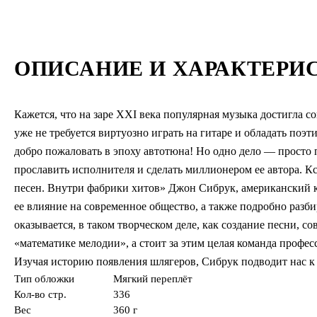
ОПИСАНИЕ И ХАРАКТЕРИ
Кажется, что на заре XXI века популярная музыка достигла с
уже не требуется виртуозно играть на гитаре и обладать поэ
добро пожаловать в эпоху автотюна! Но одно дело — просто п
прославить исполнителя и сделать миллионером ее автора. Кс
песен. Внутри фабрики хитов» Джон Сибрук, американский к
ее влияние на современное общество, а также подробно раз
оказывается, в таком творческом деле, как создание песни, с
«математике мелодии», а стоит за этим целая команда профе
Изучая историю появления шлягеров, Сибрук подводит нас к 
Тип обложки
Мягкий переплёт
Кол-во стр.
336
Вес
360 г