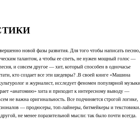
СТИКИ
овершенно новой фазы развития. Для того чтобы написать песню,
тическим талантом, а чтобы ее спеть, не нужен мощный голос —
есня, и совсем другое — хит, который способен в одночасье
тати, кто создает все эти шедевры? .В своей книге «Машина
ультуролог и журналист, исследует феномен популярной музыки
бирает «анатомию» хита и приходит к интересному выводу —
овсем не важна оригинальность. Все подчиняется строгой логике,
ссионалов — продюсеры, топ-лайнеры, битмейкеры и текстовики
другой, не менее поразительной мысли: так было почти всегда.