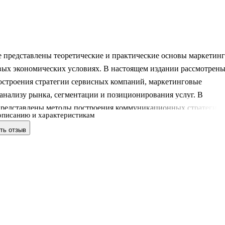
 представлены теоретические и практические основы маркетинг
овых экономических условиях. В настоящем издании рассмотрен
остроения стратегии сервисных компаний, маркетинговые
анализу рынка, сегментации и позиционирования услуг. В
представлены методы построения коммуникационных стратегий
описанию и характеристикам
ия услуг в цифровой среде. Дается анализ цифровизации сферы
ть отзыв
зличных областях и сферах деятельности. Автор опирается
ьно на российский опыт маркетинга сферы услуг.
нтов и преподавателей социально-экономических и гуманитарны
.