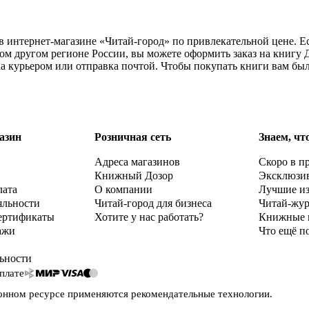
 в интернет-магазине «Читай-город» по привлекательной цене. 
бом другом регионе России, вы можете оформить заказ на книгу
ка курьером или отправка почтой. Чтобы покупать книги вам бы
азин
Розничная сеть
Знаем, чт
Адреса магазинов
Скоро в п
Книжный Дозор
Эксклюзи
лата
О компании
Лучшие и
яльности
Читай-город для бизнеса
Читай-жу
ертификаты
Хотите у нас работать?
Книжные 
ажи
Что ещё п
ьности
плате
онном ресурсе применяются
рекомендательные технологии
.