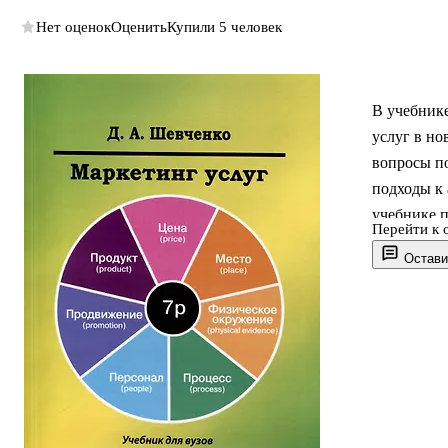
Нет оценок
Оценить
Купили 5 человек
В учебнике
услуг в н
вопросы п
подходы к 
учебнике 
Перейти к 
продвижен
Остави
услуг в ра
исключител
Для студе
дисциплин