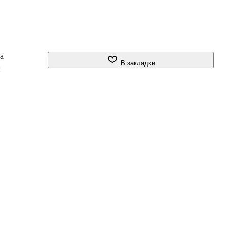
а
В закладки
ы
х