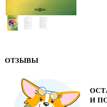
ОТЗЫВЫ
ОСТ
И П