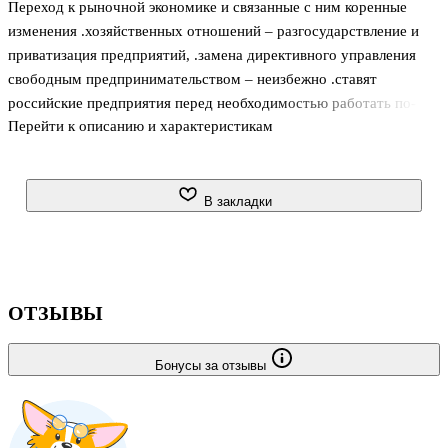
Переход к рыночной экономике и связанные с ним коренные
изменения .хозяйственных отношений – разгосударствление и
приватизация предприятий, .замена директивного управления
свободным предпринимательством – неизбежно .ставят
российские предприятия перед необходимостью работать по-
Перейти к описанию и характеристикам
новому, по .законам и требованиям рынка, приспосабливая все
стороны своей .производственно-хозяйственной и сбытовой
деятельности к меняющейся рыночной .ситуации и запросам
потребителей. Руководству и специалистам предприятия
В закладки
.необходимо знать, как описать рынок и разбить его на
сегменты, как оценить .запросы и предпочтения потребителей,
как сконструировать и испытать новый .товар, как его
рекламировать и продавать, ка
ОТЗЫВЫ
Бонусы за отзывы