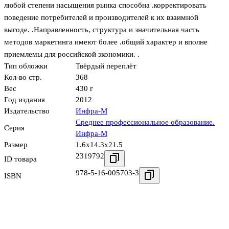
любой степени насыщения рынка способна .корректировать
поведение потребителей и производителей к их взаимной
выгоде. .Направленность, структура и значительная часть
методов маркетинга имеют более .общий характер и вполне
приемлемы для российской экономики. .
Тип обложки
Твёрдый переплёт
Кол-во стр.
368
Вес
430 г
Год издания
2012
Издательство
Инфра-М
Среднее профессиональное образование.
Серия
Инфра-М
Размер
1.6x14.3x21.5
2319792
ID товара
978-5-16-005703-3
ISBN