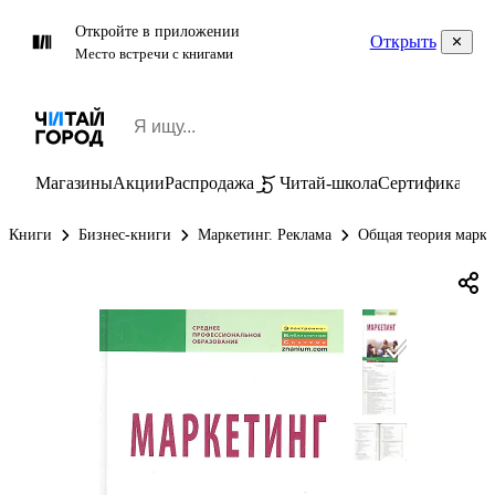
Откройте в приложении
Открыть
Место встречи с книгами
Магазины
Акции
Распродажа
Читай-школа
Сертификаты
П
Книги
Бизнес-книги
Маркетинг. Реклама
Общая теория марке