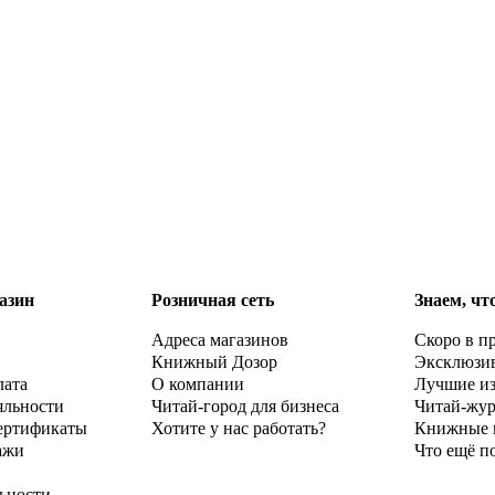
азин
Розничная сеть
Знаем, чт
Адреса магазинов
Скоро в п
Книжный Дозор
Эксклюзи
лата
О компании
Лучшие и
яльности
Читай-город для бизнеса
Читай-жу
ертификаты
Хотите у нас работать?
Книжные 
ажи
Что ещё п
ьности