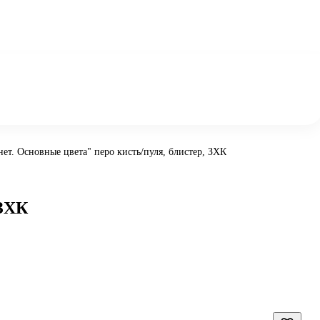
ет. Основные цвета" перо кисть/пуля, блистер, ЗХК
 ЗХК