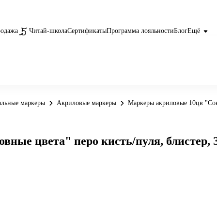
родажа
Читай-школа
Сертификаты
Программа лояльности
Блог
Ещё
альные маркеры
Акриловые маркеры
Маркеры акриловые 10цв "Сон
вные цвета" перо кисть/пуля, блистер,