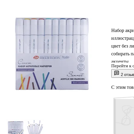
Набор акри
иллюстраци
цвет без л
собирать п
акценты.
Перейти к 
2 отзы
У каждого 
заливок и 
С этим то
мелких дет
брать набо
творческой