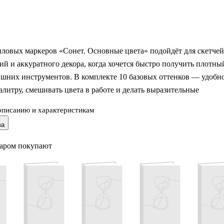
ловых маркеров «Сонет. Основные цвета» подойдёт для скетчей
й и аккуратного декора, когда хочется быстро получить плотны
ишних инструментов. В комплекте 10 базовых оттенков — удобн
алитру, смешивать цвета в работе и делать выразительные
описанию и характеристикам
ва
маркера два варианта письма: перо-кисть для плавных штрихов,
леттеринга и наконечник-пуля для чётких линий, контуров и
варом покупают
алей. Блистерная упаковка помогает хранить маркеры вместе и
р с собой на занятия. Отличный выбор для дома, школы и
 мастерской.