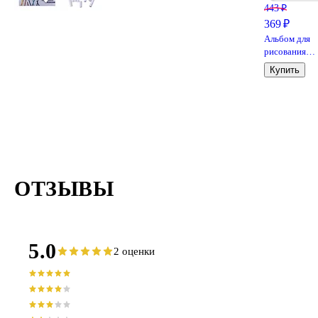
443 ₽
369 ₽
Альбом для
рисования
«Петербургс
Купить
тайны» Лили
Холдинг А5, 
листов, спир
ОТЗЫВЫ
5.0
2 оценки