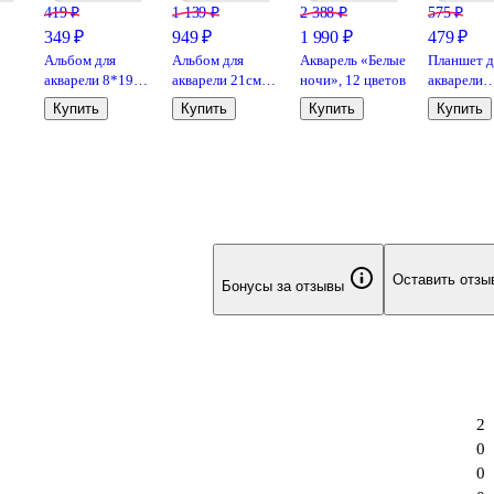
419 ₽
1 139 ₽
2 388 ₽
575 ₽
349 ₽
949 ₽
1 990 ₽
479 ₽
Альбом для
Альбом для
Акварель «Белые
Планшет д
акварели 8*19
акварели 21см
ночи», 12 цветов
акварели
кие
12л "Ладога"
12л "Ладога"
120*120 2
Купить
Купить
Купить
Купить
я
300г/м2,
круглый, 300г/
"Колибри 
40
спираль, 100%
м2, склейка,
цветами" 
аль
хлопок, среднее
100% хлопок,
300г/м2,
зерно
среднее зерно
100%хлоп
Оставить отзы
Бонусы за отзывы
2
0
0