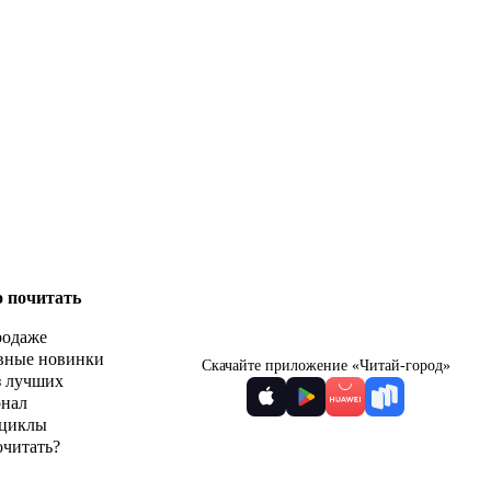
о почитать
родаже
вные новинки
Скачайте приложение «Читай-город»
з лучших
рнал
циклы
очитать?