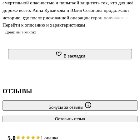
смертельной опасностью и попыткой защитить тех, кто для неё
дороже всего. Анна Кувайкова и Юлия Созонова продолжают
историю, где после рискованной операции герои получают лишь
Перейти к описанию и характеристикам
короткую передышку, а прежние враги никуда не исчезают.
Драконы в книгах
Спасённый принц скрыт под чужой личиной, Мантикора
официально считается погибшей, но это не приносит
спокойствия. Впереди новый удар по неуловимой гильдии, а
вместе с ним — выбор между долгом, чувствами и
В закладки
безопасностью семьи.
О чём книга
Во второй части цикла ставки становятся выше. Герои переходят
ОТЗЫВЫ
от спасения и сокрытия к ответной игре пр
Бонусы за отзывы
Оставить отзыв
5.0
1 оценка