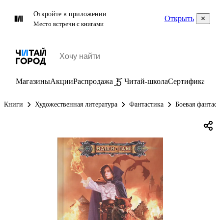
Откройте в приложении
Открыть
Место встречи с книгами
Магазины
Акции
Распродажа
Читай-школа
Сертификаты
П
Книги
Художественная литература
Фантастика
Боевая фантас