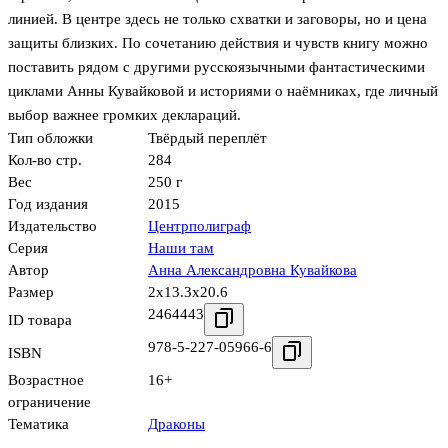
линией. В центре здесь не только схватки и заговоры, но и цена
защиты близких. По сочетанию действия и чувств книгу можно
поставить рядом с другими русскоязычными фантастическими
циклами Анны Кувайковой и историями о наёмниках, где личный
выбор важнее громких деклараций.
Тип обложки
Твёрдый переплёт
Кол-во стр.
284
Вес
250 г
Год издания
2015
Издательство
Центрполиграф
Серия
Наши там
Автор
Анна Александровна Кувайкова
Размер
2x13.3x20.6
2464443
ID товара
978-5-227-05966-6
ISBN
Возрастное
16+
ограничение
Тематика
Драконы