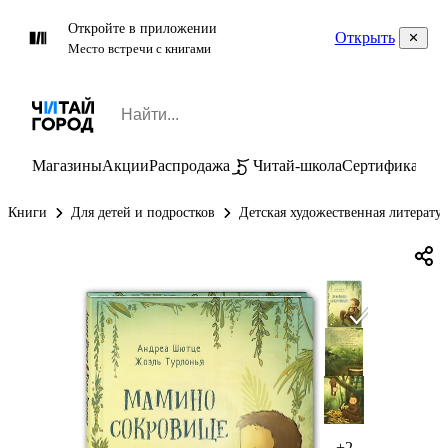
Откройте в приложении
Открыть
Место встречи с книгами
Магазины
Акции
Распродажа
Читай-школа
Сертификаты
П
Книги
Для детей и подростков
Детская художественная литерату
+2