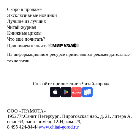
Скоро в продаже
Эксклюзивные новинки
Лучшие из лучших
Читай-журнал
Книжные циклы
Что ещё почитать?
Принимаем к оплате
На информационном ресурсе применяются
рекомендательные
технологии
.
Скачайте приложение «Читай-город»
ООО «ГРАМОТА»
195277
г.Санкт-Петербург,
,
Пироговская наб., д. 21, литера А,
офис 63, часть помещ. 12-Н, ком. 29
,
8 495 424-84-44
www.chitai-gorod.ru/