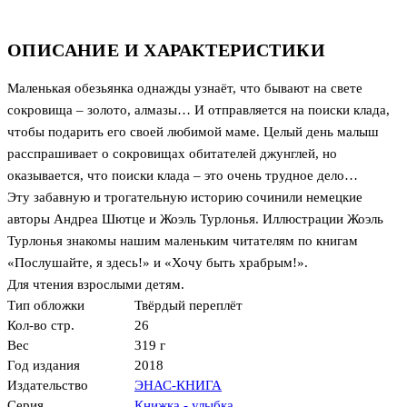
ОПИСАНИЕ И ХАРАКТЕРИСТИКИ
Маленькая обезьянка однажды узнаёт, что бывают на свете
сокровища – золото, алмазы… И отправляется на поиски клада,
чтобы подарить его своей любимой маме. Целый день малыш
расспрашивает о сокровищах обитателей джунглей, но
оказывается, что поиски клада – это очень трудное дело…
Эту забавную и трогательную историю сочинили немецкие
авторы Андреа Шютце и Жоэль Турлонья. Иллюстрации Жоэль
Турлонья знакомы нашим маленьким читателям по книгам
«Послушайте, я здесь!» и «Хочу быть храбрым!».
Для чтения взрослыми детям.
Тип обложки
Твёрдый переплёт
Кол-во стр.
26
Вес
319 г
Год издания
2018
Издательство
ЭНАС-КНИГА
Серия
Книжка - улыбка