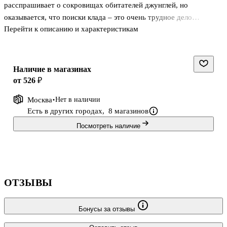
расспрашивает о сокровищах обитателей джунглей, но
оказывается, что поиски клада – это очень трудное дело…
Перейти к описанию и характеристикам
Эту забавную и трогательную историю сочинили немецкие
авторы Андреа Шютце и Жоэль Турлонья. Иллюстрации Жоэль
Турлонья знакомы нашим маленьким читателям по книгам
«Послушайте, я здесь!» и «Хочу быть храбрым!».
Наличие в магазинах
Для чтения взрослыми детям.
от 526 ₽
Москва
Нет в наличии
Есть в других городах,
8 магазинов
Посмотреть наличие
ОТЗЫВЫ
Бонусы за отзывы