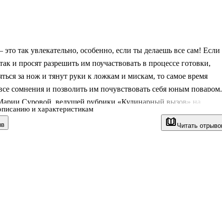
 это так увлекательно, особенно, если ты делаешь все сам! Если
так и просят разрешить им поучаствовать в процессе готовки,
яться за нож и тянут руки к ложкам и мискам, то самое время
все сомнения и позволить им почувствовать себя юным поваром.
Марии Суровой, ведущей рубрики «Кулинарный вызов» на
описанию и характеристикам
але, у них обязательно все получится.
ыв
Читать отрыво
ге ваши дочки и сыновья найдут:
ецепты, которые сможет приготовить каждый: печеньки, наггетсы
пицца и еще 30 блюд;
е объяснение процесса готовки: как правильно разогревать
тмерять ингредиенты и хранить продукты;
люстрации на каж