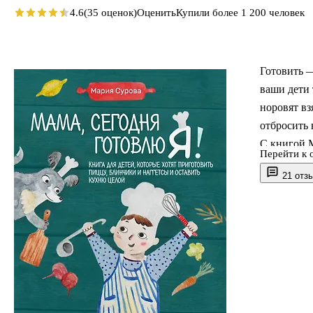
4.6
(35 оценок)
Оценить
Купили более 1 200 человек
Готовить —
ваши дети 
норовят вз
отбросить 
С книгой 
Перейти к 
Первом кан
21 отз
В этой кни
- легкие р
блинчики, 
- подробно
духовку, о
- яркие ил