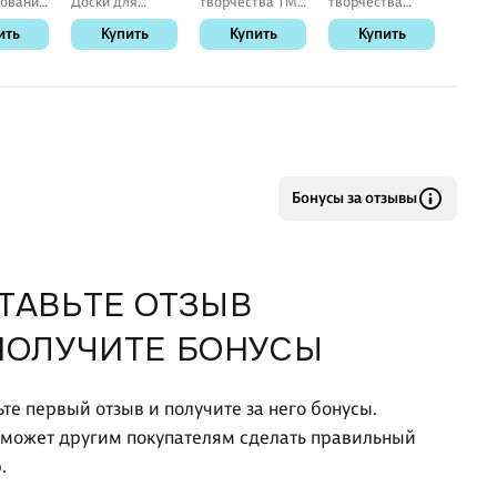
ования
Доски для
творчества ТМ
творчества
накле
выжигания 2
Lori Фигурки из
Origami.
номер
ить
Купить
Купить
Купить
К
ования
шт.Союзмультфильм
бисера "Пчелка
Алмазная
питом
илина
Любимые
Жужа" Бис-091
открытка
бором
героиПростоквашино
«Привет из
Глобус
Антарктиды»
Бонусы за отзывы
ТАВЬТЕ ОТЗЫВ
ПОЛУЧИТЕ БОНУСЫ
ьте первый отзыв и получите за него бонусы.
оможет другим покупателям сделать правильный
.