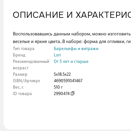
ОПИСАНИЕ И ХАРАКТЕРИ
Воспользовавшись данным набором, можно изготовить о
веселые и яркие цвета..В наборе: форма для отливки, гип
Тип товара
Барельефы и витражи
Бренд
Lori
Рекомендованный
От 5 лет и старше
возраст
Размер
5x18.5x22
ISBN/Артикул
4690591041467
Вес, г.
510 г
ID товара
2990474