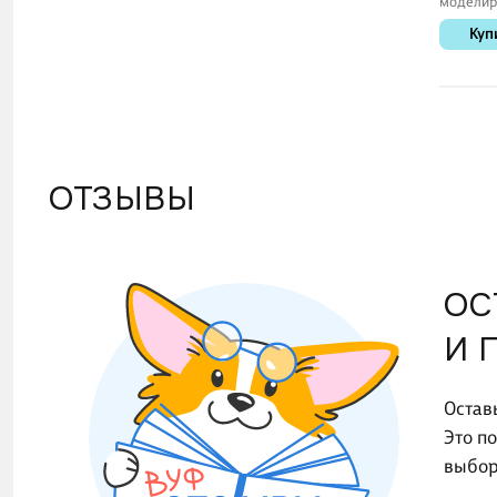
моделир
для
Куп
моделир
из пласт
А4, с на
стеков, 
ОТЗЫВЫ
ОС
И 
Остав
Это п
выбор