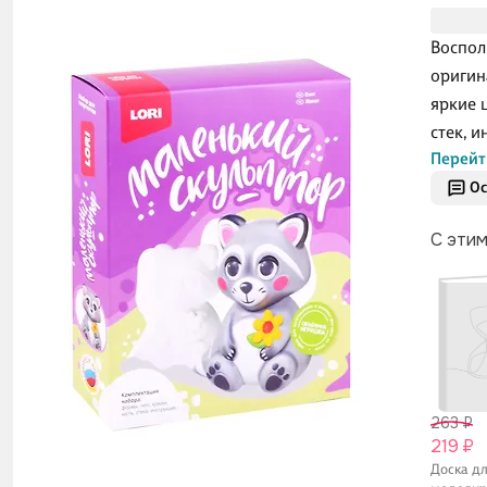
Воспол
оригин
яркие ц
стек, и
Перейт
Ос
С эти
263 ₽
219 ₽
Доска д