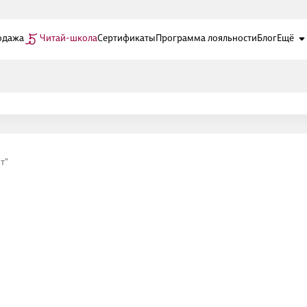
одажа
Читай-школа
Сертификаты
Программа лояльности
Блог
Ещё
т"