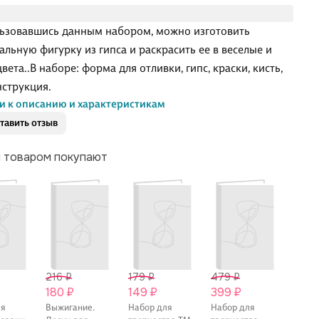
ьзовавшись данным набором, можно изготовить
альную фигурку из гипса и раскрасить ее в веселые и
вета..В наборе: форма для отливки, гипс, краски, кисть,
нструкция.
и к описанию и характеристикам
тавить отзыв
м товаром покупают
216 ₽
179 ₽
479 ₽
419 
180 ₽
149 ₽
399 ₽
349 
ля
Выжигание.
Набор для
Набор для
Аппли