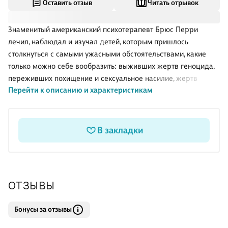
Оставить отзыв
Читать отрывок
Знаменитый американский психотерапевт Брюс Перри
лечил, наблюдал и изучал детей, которым пришлось
столкнуться с самыми ужасными обстоятельствами, какие
только можно себе вообразить: выживших жертв геноцида,
переживших похищение и сексуальное насилие, жертв
Перейти к описанию и характеристикам
запугивания и террора в деструктивных сектах сатанистов и
«Ветви Давидовой». Психотерапевтическим чудом можно
назвать случаи излечения мальчика, который провел пять
лет, сидя на цепи в клетке, девочки, которая видела, как
В закладки
убивали ее родителей, и ребенка, которого держали под
замком в туалете... .Что происходит, когда травмирован
молодой мозг? Как психологическая катастрофа влияет на
психику ребенка? Как и что можно предпринять, чтобы верну
ОТЗЫВЫ
Бонусы за отзывы