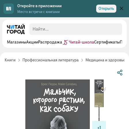
Откройте в приложении
Открыть
Место встречи с книгами
Магазины
Акции
Распродажа
Читай-школа
Сертификаты
Прог
Книги
Профессиональная литература
Медицина и здоровье
+1