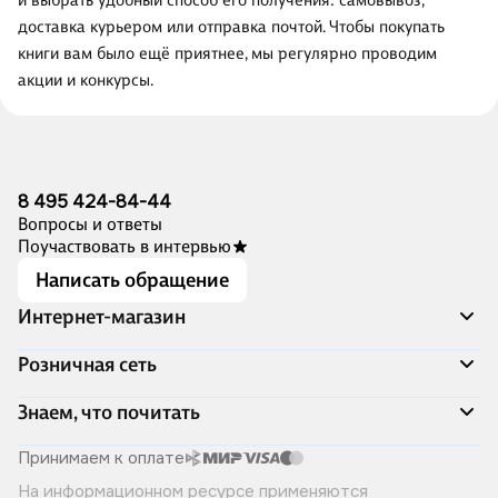
и выбрать удобный способ его получения: самовывоз,
доставка курьером или отправка почтой. Чтобы покупать
книги вам было ещё приятнее, мы регулярно проводим
акции и конкурсы.
8 495 424-84-44
Вопросы и ответы
Поучаствовать в интервью
Написать обращение
Интернет-магазин
Акции
Розничная сеть
Распродажа
Доставка и оплата
Адреса магазинов
Знаем, что почитать
Программа лояльности
Книжный Дозор
Подарочные сертификаты
О компании
Скоро в продаже
Принимаем к оплате
Правила продажи
Читай-город для бизнеса
Эксклюзивные новинки
На информационном ресурсе применяются
Политика конфиденциальности
Хотите у нас работать?