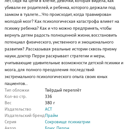
лет, сидя на цепи в клетке, девочки, которая видела, как
убивали ее родителей, и ребенка, которого держали под
замком в туалете... .Что происходит, когда травмирован
молодой мозг? Как психологическая катастрофа влияет на
психику ребенка? Как и что можно предпринять, чтобы
вернуть детям радость полноценной жизни, восстановить
потенциал физического, умственного и эмоционального
развития? .Рассказывая реальные истории сквозь призму
науки, доктор Перри раскрывает стратегии и меры,
учитывающие удивительные возможности детской психики и
мозга, для полного преодоления последствий
экстремального психологического опыта своих юных
пациентов. .
Тип обложки
Твёрдый переплёт
Кол-во стр.
336
Вес
380 г
Издательство
АСТ
Издательский бренд
Прайм
Серия
Сокровище психиатрии
Автор
Брюс Перри