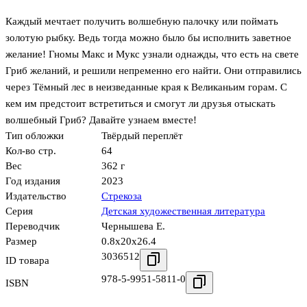
Каждый мечтает получить волшебную палочку или поймать
золотую рыбку. Ведь тогда можно было бы исполнить заветное
желание! Гномы Макс и Мукс узнали однажды, что есть на свете
Гриб желаний, и решили непременно его найти. Они отправились
через Тёмный лес в неизведанные края к Великаньим горам. С
кем им предстоит встретиться и смогут ли друзья отыскать
волшебный Гриб? Давайте узнаем вместе!
Тип обложки
Твёрдый переплёт
Кол-во стр.
64
Вес
362 г
Год издания
2023
Издательство
Стрекоза
Серия
Детская художественная литература
Переводчик
Чернышева Е.
Размер
0.8x20x26.4
3036512
ID товара
978-5-9951-5811-0
ISBN