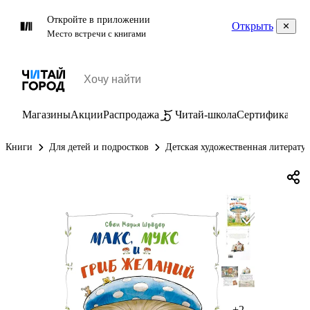
Откройте в приложении
Открыть
Место встречи с книгами
Магазины
Акции
Распродажа
Читай-школа
Сертификаты
П
Книги
Для детей и подростков
Детская художественная литерату
+2