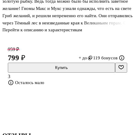
золотую рыбку. Ведь тогда можно было бы исполнить заветное
желание! Гномы Макс и Мукс узнали однажды, что есть на свете
Гриб желаний, и решили непременно его найти. Они отправились
через Тёмный лес в неизведанные края к Великаньим горам. С
Перейти к описанию и характеристикам
кем им предстоит встретиться и смогут ли друзья отыскать
волшебный Гриб? Давайте узнаем вместе!
959 ₽
799 ₽
+ до
119 бонусов
Купить
3
Осталось мало