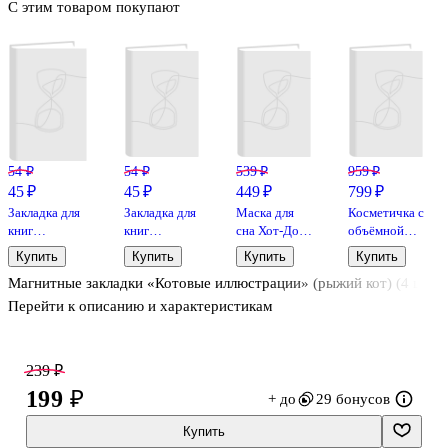
С этим товаром покупают
54 ₽
54 ₽
539 ₽
959 ₽
45 ₽
45 ₽
449 ₽
799 ₽
Закладка для
Закладка для
Маска для
Косметичка с
книг
книг
сна Хот-Дог
объёмной
«Любимые
«Читающий
с объемными
ручкой
Купить
Купить
Купить
Купить
коты»,
кот», пластик
глазками
Полоски
Магнитные закладки «Котовые иллюстрации» (рыжий кот) (4 шт.)
пластик, Be
(плюш)
(розовая)
positive
(пакет),
(плюш)
Перейти к описанию и характеристикам
Lafilaf
(23х14) (12-
Lanxi-C1)
239 ₽
199 ₽
+ до
29 бонусов
Купить