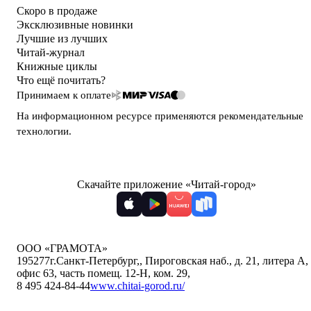
Скоро в продаже
Эксклюзивные новинки
Лучшие из лучших
Читай-журнал
Книжные циклы
Что ещё почитать?
Принимаем к оплате
На информационном ресурсе применяются
рекомендательные
технологии
.
Скачайте приложение «Читай-город»
ООО «ГРАМОТА»
195277
г.Санкт-Петербург,
,
Пироговская наб., д. 21, литера А,
офис 63, часть помещ. 12-Н, ком. 29
,
8 495 424-84-44
www.chitai-gorod.ru/