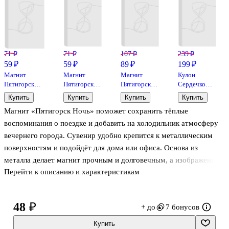
71 ₽
71 ₽
107 ₽
239 ₽
59 ₽
59 ₽
89 ₽
199 ₽
Магнит
Магнит
Магнит
Кулон
Пятигорск
Пятигорск
Пятигорск
Сердечко
Беседка
Озеро
Орёл
(черное)
Купить
Купить
Купить
Купить
Эолова арфа
Провал
(прессованный)
(металл)
Магнит «Пятигорск Ночь» поможет сохранить тёплые
(металл) (02-
Икона
(025-1-
(1,2х1,6) (12-
142-4)
(металл) (02-
142K1)
Kainli-K2)
воспоминания о поездке и добавить на холодильник атмосферу
142-5)
(Lafilaf)
вечернего города. Сувенир удобно крепится к металлическим
поверхностям и подойдёт для дома или офиса. Основа из
металла делает магнит прочным и долговечным, а изображение
Перейти к описанию и характеристикам
остаётся аккуратным даже при частом использовании.
Небольшой подарок для друзей и коллекционеров городских
магнитов.
48 ₽
+ до
7 бонусов
Купить