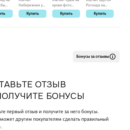
«Екат
ёбы
Набережная у
крови фото
Ротонда на
К
—сити
х85)
цирка фото
(70х85)
Плотинке
ить
Купить
Купить
Купить
пласт
нбург)
(70х85)
(Екатеринбург)
(Екатеринбург)
(Екатеринбург)
(1188936)
(МК/301/009)
(1188934)
Бонусы за отзывы
ТАВЬТЕ ОТЗЫВ
ПОЛУЧИТЕ БОНУСЫ
ьте первый отзыв и получите за него бонусы.
оможет другим покупателям сделать правильный
.