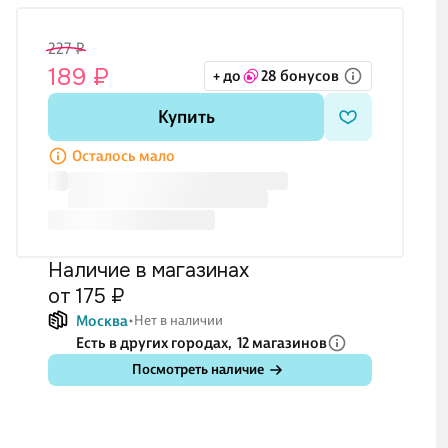
227 ₽
189 ₽
+ до
28 бонусов
Купить
Осталось мало
Наличие в магазинах
от 175 ₽
Москва
Нет в наличии
Есть в других городах,
12 магазинов
Посмотреть наличие
419 ₽
107 ₽
107 ₽
10
349 ₽
89 ₽
89 ₽
89
дка для
Сувенирный
Магнит картон
Магнит картон
Маг