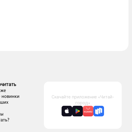
очитать
аже
 новинки
Скачайте приложение «Читай-
чших
город»
лы
ать?