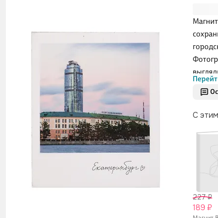
Магнит
сохран
городс
Фотогр
выгляд
Перейт
заметк
Ос
путеше
Урал.
С эти
227 ₽
189 ₽
Магнит 