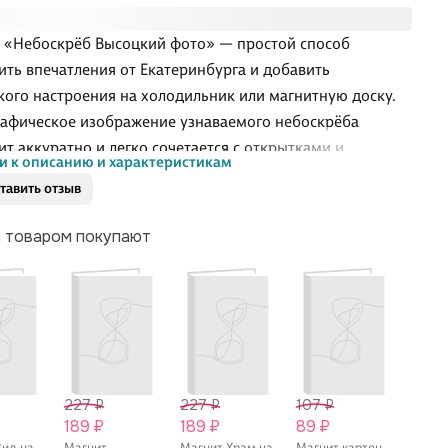
 «Небоскрёб Высоцкий фото» — простой способ
ить впечатления от Екатеринбурга и добавить
кого настроения на холодильник или магнитную доску.
афическое изображение узнаваемого небоскрёба
ит аккуратно и легко сочетается с открытками и
и к описанию и характеристикам
ами. Такой сувенир подойдёт для коллекции магнитов из
тавить отзыв
ствий и в качестве небольшого подарка тем, кто любит
м товаром покупают
227 ₽
227 ₽
107 ₽
23 ₽
189 ₽
189 ₽
89 ₽
Закла
книг
Вид на
Магнит
Магнит Храм на
Магнит картон