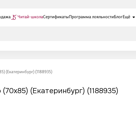
одажа
Читай-школа
Сертификаты
Программа лояльности
Блог
Ещё
) (Екатеринбург) (1188935)
70х85) (Екатеринбург) (1188935)