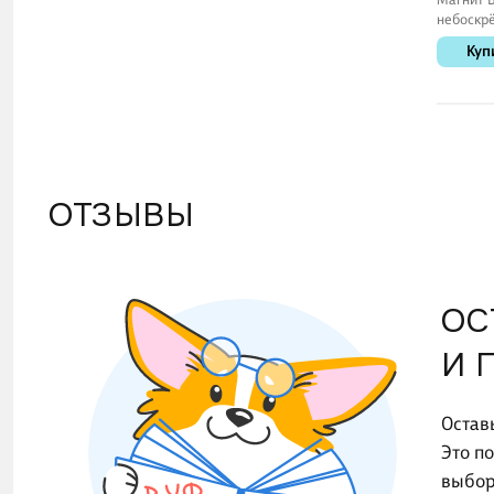
небоскр
фото (70
Куп
(Екатери
(1188937)
ОТЗЫВЫ
ОС
И 
Остав
Это п
выбор