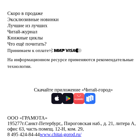
Скоро в продаже
Эксклюзивные новинки
Лучшие из лучших
Читай-журнал
Книжные циклы
Что ещё почитать?
Принимаем к оплате
На информационном ресурсе применяются
рекомендательные
технологии
.
Скачайте приложение «Читай-город»
ООО «ГРАМОТА»
195277
г.Санкт-Петербург,
,
Пироговская наб., д. 21, литера А,
офис 63, часть помещ. 12-Н, ком. 29
,
8 495 424-84-44
www.chitai-gorod.ru/