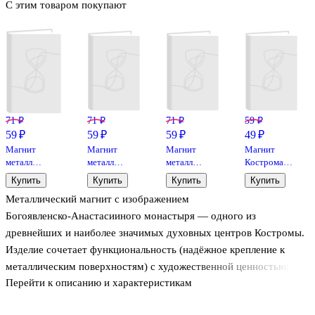
С этим товаром покупают
71 ₽
71 ₽
71 ₽
59 ₽
59 ₽
59 ₽
59 ₽
49 ₽
Магнит
Магнит
Магнит
Магнит
металл
металл
металл
Кострома
Коллаж-ладья
Кострома
Кострома
Памятник И.
Купить
Купить
Купить
Купить
(Кострома)
Панорама
Ипатьевский
Сусанину
Металлический магнит с изображением
(02-33K-1)
(Кострома)
монастырь
Коллаж
(02-33-5 )
(Кострома)
(винил)
Богоявленско‑Анастасииного монастыря — одного из
(02-33-N)
древнейших и наиболее значимых духовных центров Костромы.
Изделие сочетает функциональность (надёжное крепление к
металлическим поверхностям) с художественной ценностью:
Перейти к описанию и характеристикам
передаёт архитектурную красоту монастыря и служит памятным
сувениром. Подойдёт для оформления интерьера или в качестве