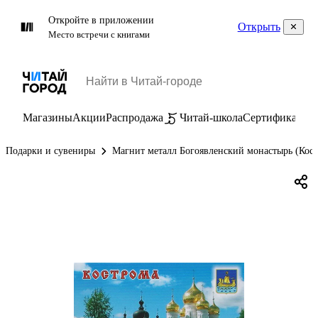
Откройте в приложении
Открыть
Место встречи с книгами
Магазины
Акции
Распродажа
Читай-школа
Сертификаты
П
Подарки и сувениры
Магнит металл Богоявленский монастырь (Кост