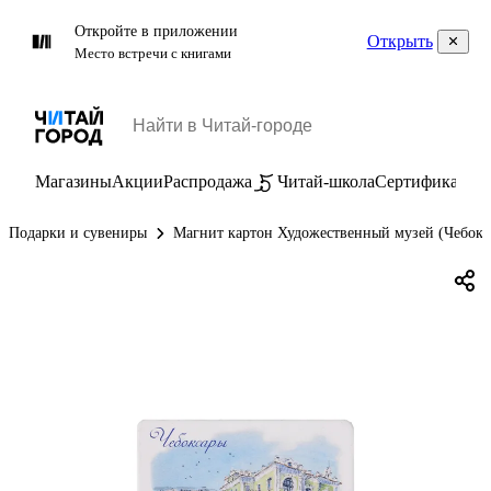
Откройте в приложении
Открыть
Место встречи с книгами
Магазины
Акции
Распродажа
Читай-школа
Сертификаты
П
Подарки и сувениры
Магнит картон Художественный музей (Чебокс