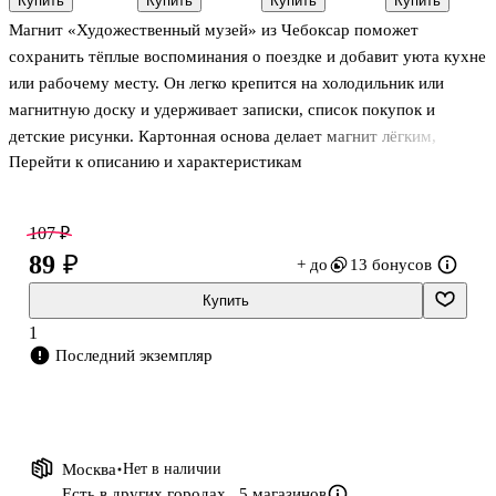
Купить
Купить
Купить
Купить
Матери-
Корги
(13,5*8)
(плюш) (5
Магнит «Художественный музей» из Чебоксар поможет
Покровительницы
(металл)
(пластик)
см), Lafilaf
(Чебоксары)
(коробка)
(коробка)
сохранить тёплые воспоминания о поездке и добавит уюта кухне
(МК/751/001)
(12-17727-
или рабочему месту. Он легко крепится на холодильник или
5565)
магнитную доску и удерживает записки, список покупок и
детские рисунки. Картонная основа делает магнит лёгким,
Перейти к описанию и характеристикам
поэтому его удобно привезти в подарок друзьям или собрать
небольшую коллекцию сувениров из разных городов.
107 ₽
89 ₽
+ до
13 бонусов
Купить
1
Последний экземпляр
Москва
Нет в наличии
Есть в других городах,
5 магазинов