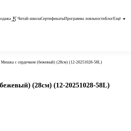
родажа
Читай-школа
Сертификаты
Программа лояльности
Блог
Ещё
 Мишка с сердечком (бежевый) (28см) (12-20251028-58L)
ежевый) (28см) (12-20251028-58L)