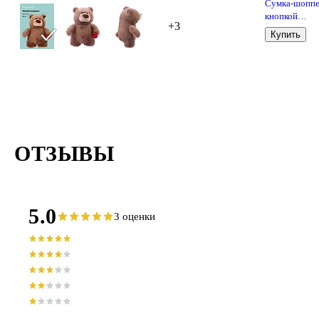
Сумка-шоппе
кнопкой
+3
Леопардовы
Купить
принт (серая)
(вельвет) (33
ОТЗЫВЫ
5.0
3 оценки