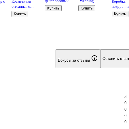
денег розовый
"Wedding"
р с
Косметичка
Коробка
"С днём
стеганная с
подарочн
Купить
Купить
свадьбы"
й
объёмной
"Мимоза"
Купить
Купить
ручкой (розовая)
28,5*18,5
х31)
(текстиль, PU)
, картон
(20х13см)
Оставить отзы
Бонусы за отзывы
3
0
0
0
0