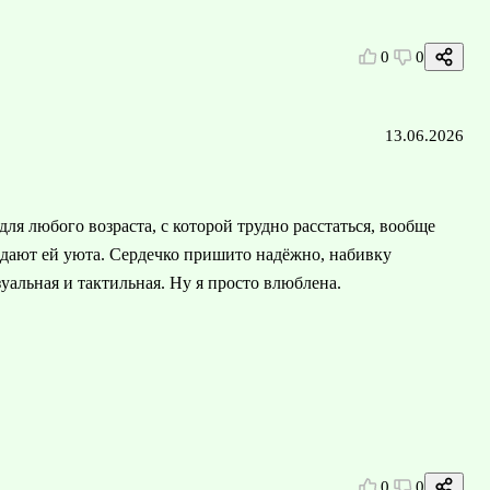
0
0
13.06.2026
я любого возраста, с которой трудно расстаться, вообще
идают ей уюта. Сердечко пришито надёжно, набивку
зуальная и тактильная. Ну я просто влюблена.
0
0