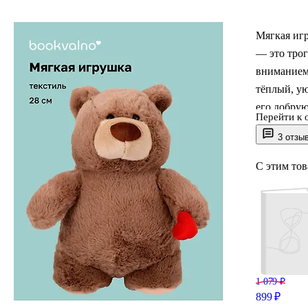
Мягкая игр
— это тро
вниманием
тёплый, ую
его добрую
Перейти к 
3 отзы
Размер 28 
руках, но 
С этим то
высококач
прикоснове
безопасны
Этот мишк
святого Ва
1 079 ₽
899 ₽