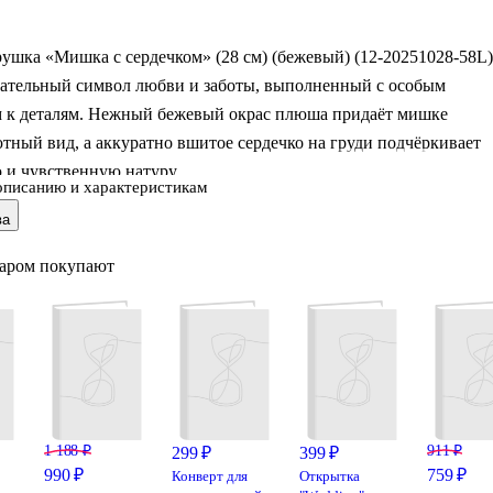
ушка «Мишка с сердечком» (28 см) (бежевый) (12-20251028-58L)
гательный символ любви и заботы, выполненный с особым
 к деталям. Нежный бежевый окрас плюша придаёт мишке
тный вид, а аккуратно вшитое сердечко на груди подчёркивает
 и чувственную натуру.
описанию и характеристикам
ва
см делает его идеальным для объятий — он легко помещается в
при этом остаётся заметным и выразительным. Мягкий,
варом покупают
ественный мех и упругий наполнитель обеспечивают комфорт п
нии, а вышитые глазки и аккуратный носик делают образ
м и особенно милым.
а — больше чем игрушка. Он станет искренним подарком на Де
лентина, 8 М
1 188 ₽
911 ₽
299 ₽
399 ₽
990 ₽
759 ₽
Конверт для
Открытка