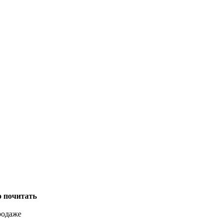
о почитать
родаже