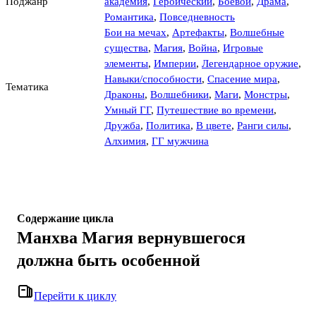
Поджанр
академия
,
Героический
,
Боевой
,
Драма
,
Романтика
,
Повседневность
Бои на мечах
,
Артефакты
,
Волшебные
существа
,
Магия
,
Война
,
Игровые
элементы
,
Империи
,
Легендарное оружие
,
Навыки/способности
,
Спасение мира
,
Тематика
Драконы
,
Волшебники
,
Маги
,
Монстры
,
Умный ГГ
,
Путешествие во времени
,
Дружба
,
Политика
,
В цвете
,
Ранги силы
,
Алхимия
,
ГГ мужчина
Содержание цикла
Манхва Магия вернувшегося
должна быть особенной
Перейти к циклу