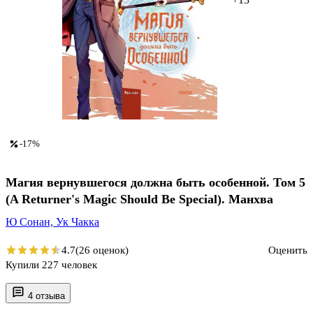
-17%
Магия вернувшегося должна быть особенной. Том 5
(A Returner's Magic Should Be Special). Манхва
Ю Сонан,
Ук Чакка
4.7
(26 оценок)
Оценить
Купили 227 человек
4 отзыва