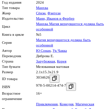
Год издания
2024
Тип товара
Манхва
Жанр
Сёнэн
,
Фэнтези
Издательство
Манн, Иванов и Фербер
Манхва Магия вернувшегося должна быть
Цикл
особенной
Книга в цикле
№5
Магия вернувшегося должна быть
Серия
особенной
Автор
Ю Сонан
,
Ук Чакка
Переводчик
Диброва Е.
Страна
Зарубежная
,
Корея
Тип бумаги
Мелованная матовая
Размер
2.1x15.3x21.9
3034626
ID товара
978-5-00214-474-7
ISBN
Возрастное
16+
ограничение
Приключения
,
Комедия
,
Магическая