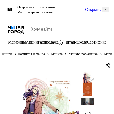
Откройте в приложении
Открыть
Место встречи с книгами
Магазины
Акции
Распродажа
Читай-школа
Сертификаты
П
Книги
Комиксы и манга
Манхва
Манхва романтика
Магия 
+13