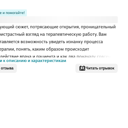
е и помогайте!
ующий сюжет, потрясающие открытия, проницательный
ристрастный взгляд на терапевтическую работу. Вам
тавляется возможность увидеть изнанку процесса
ерапии, понять, каким образом происходит
действие врача и пациента и как два поначалу совсем
и к описанию и характеристикам
друг другу, весьма несовершенных человека совершают
 отзыва
Читать отрывок
озрождения души из мрака проблем и комплексов. И еще
, кто кому помогает больше.
Ялома — прекрасная смотровая площадка, с которой
идно, какие страсти владеют участниками
ерапевтического процесса.