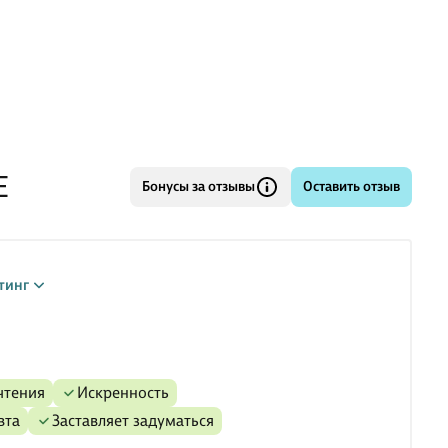
Е
Бонусы за отзывы
Оставить отзыв
тинг
 чтения
искренность
вта
заставляет задуматься