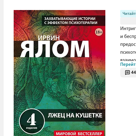
Читайт
Интриг
и бесп
предос
психот
взаимо
Перейт
чужих 
44
чудо в
вопрос
Книга 
ясно в
психот