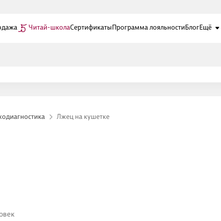
одажа
Читай-школа
Сертификаты
Программа лояльности
Блог
Ещё
ходиагностика
Лжец на кушетке
овек