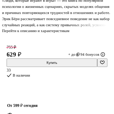
«Люди, которые играют в игры» — это книга по популярной
психологии о жизненных сценариях, скрытых моделях общения
и причинах повторяющихся трудностей в отношениях и работе.
Эрик Бёрн рассматривает повседневное поведение не как набор
случайных реакций, а как систему привычных ролей, усвоенных
Перейти к описанию и характеристикам
ещё в детстве. Издание помогает понять, почему человек снова
и снова попадает в похожие конфликты, выбирает знакомый тип
взаимодействия и будто движется по заранее написанному плану.
755 ₽
Книга особенно подойдёт тем, кто ищет ясный разговор о
629 ₽
+ до
94 бонусов
психологии отношений, самоощущении и внутренних
установках без академической перегрузки.
Купить
33
О чём эта книга
В наличии
В книге Эрик Бёрн развивает идеи трансакционного ана
от 599 ₽
сегодня