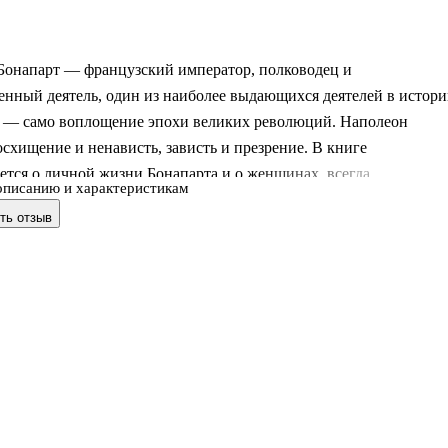
Бонапарт — французский император, полководец и
енный деятель, один из наиболее выдающихся деятелей в истор
н — само воплощение эпохи великих революций. Наполеон
схищение и ненависть, зависть и презрение. В книге
ется о личной жизни Бонапарта и о женщинах, всегда
описанию и характеристикам
 его. Что привлекало их в этом человеке — обаяние его
ть отзыв
ли сияние его славы? Читателю предстоит решить это самому.