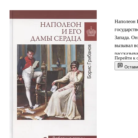
Наполеон 
государств
Запада. О
вызывал во
рассказыва
Перейти к 
окружавших
Остави
личности и