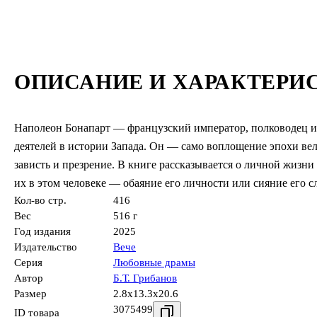
ОПИСАНИЕ И ХАРАКТЕРИ
Наполеон Бонапарт — французский император, полководец и
деятелей в истории Запада. Он — само воплощение эпохи ве
зависть и презрение. В книге рассказывается о личной жизни
их в этом человеке — обаяние его личности или сияние его с
Кол-во стр.
416
Вес
516 г
Год издания
2025
Издательство
Вече
Серия
Любовные драмы
Автор
Б.Т. Грибанов
Размер
2.8x13.3x20.6
3075499
ID товара