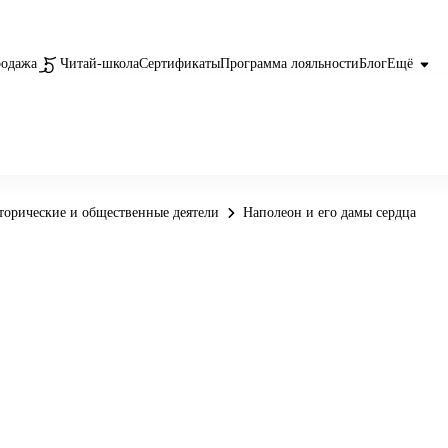
родажа
Читай-школа
Сертификаты
Программа лояльности
Блог
Ещё
торические и общественные деятели
Наполеон и его дамы сердца