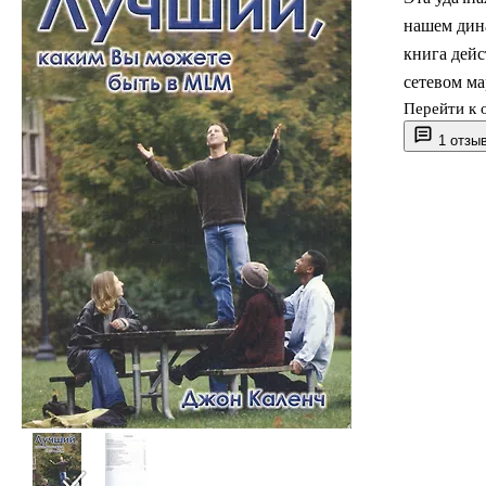
нашем дин
книга дейс
сетевом ма
Перейти к 
1 отзы