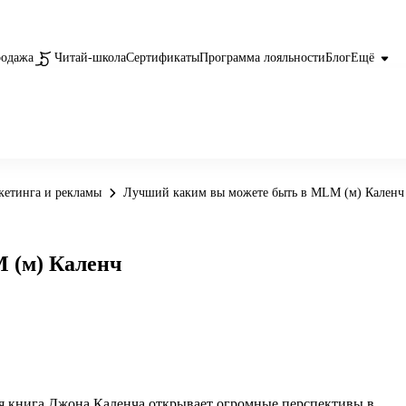
родажа
Читай-школа
Сертификаты
Программа лояльности
Блог
Ещё
кетинга и рекламы
Лучший каким вы можете быть в MLM (м) Каленч
 (м) Каленч
ая книга Джона Каленча открывает огромные перспективы в