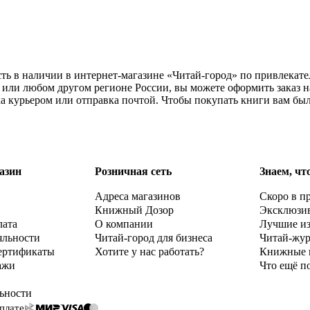
ь в наличии в интернет-магазине «Читай-город» по привлекател
 или любом другом регионе России, вы можете оформить заказ
ка курьером или отправка почтой. Чтобы покупать книги вам бы
азин
Розничная сеть
Знаем, чт
Адреса магазинов
Скоро в п
Книжный Дозор
Эксклюзи
лата
О компании
Лучшие и
яльности
Читай-город для бизнеса
Читай-жу
ертификаты
Хотите у нас работать?
Книжные 
ажи
Что ещё п
ьности
плате