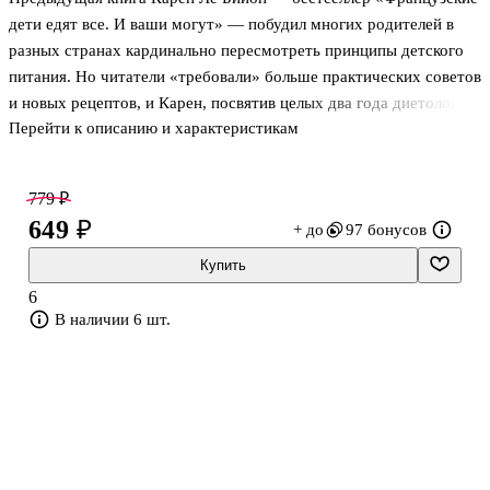
дети едят все. И ваши могут» — побудил многих родителей в
разных странах кардинально пересмотреть принципы детского
питания. Но читатели «требовали» больше практических советов
и новых рецептов, и Карен, посвятив целых два года диетологии,
Перейти к описанию и характеристикам
психологии, нейробиологии, педагогике, психологии и
социологии, ответила новой книгой, которую можно назвать
пособием по воспитанию вкуса, — «Ложку за маму, ложку за
779 ₽
папу...». .Изложенная в ней методика поможет добиться того,
649 ₽
+ до
97 бонусов
что ребенок не только начнет есть правильную пищу, — она
станет ему нравиться. Дети успешно учатся питаться правильно,
Купить
достаточно их лишь слегка направлять. Для чего и предназн
6
В наличии 6 шт.