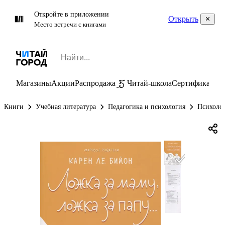
Откройте в приложении
Открыть
Место встречи с книгами
Магазины
Акции
Распродажа
Читай-школа
Сертификаты
П
Книги
Учебная литература
Педагогика и психология
Психолог