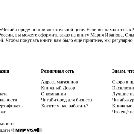
«Читай-город» по привлекательной цене. Если вы находитесь в
России, вы можете оформить заказ на книгу Мария Иванова, Оль
ой. Чтобы покупать книги вам было ещё приятнее, мы регулярно
азин
Розничная сеть
Знаем, чт
Адреса магазинов
Скоро в п
Книжный Дозор
Эксклюзи
лата
О компании
Лучшие и
яльности
Читай-город для бизнеса
Читай-жу
ертификаты
Хотите у нас работать?
Книжные 
ажи
Что ещё п
ьности
плате