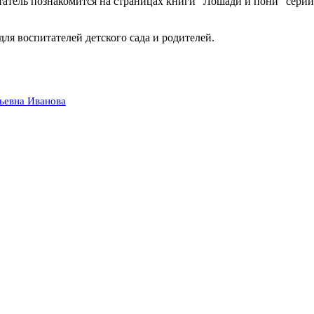
татель познакомится на страницах книги "Лошади и пони" серии
ля воспитателей детского сада и родителей.
ьевна Иванова