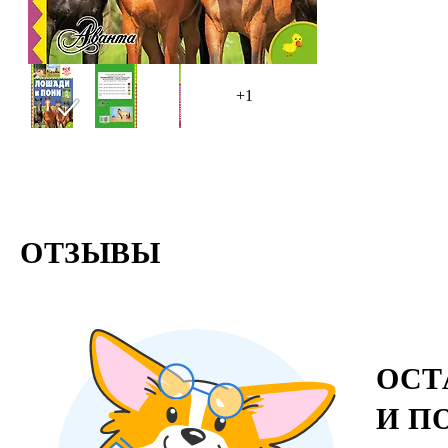
+1
ОТЗЫВЫ
ОСТ
И П