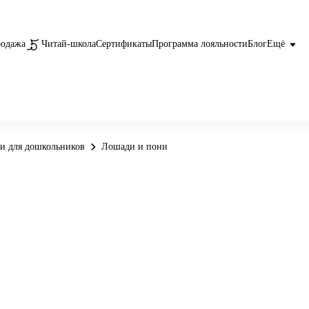
родажа
Читай-школа
Сертификаты
Программа лояльности
Блог
Ещё
и для дошкольников
Лошади и пони