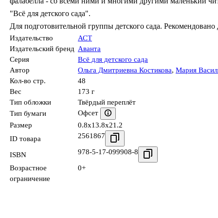
фалабелла - со всеми ними и многими другими маленький чи
"Всё для детского сада".
Для подготовительной группы детского сада. Рекомендовано д
Издательство
АСТ
Издательский бренд
Аванта
Серия
Всё для детского сада
Автор
Ольга Дмитриевна Костикова
,
Мария Васил
Кол-во стр.
48
Вес
173 г
Тип обложки
Твёрдый переплёт
Офсет
Тип бумаги
Размер
0.8x13.8x21.2
2561867
ID товара
978-5-17-099908-8
ISBN
Возрастное
0+
ограничение