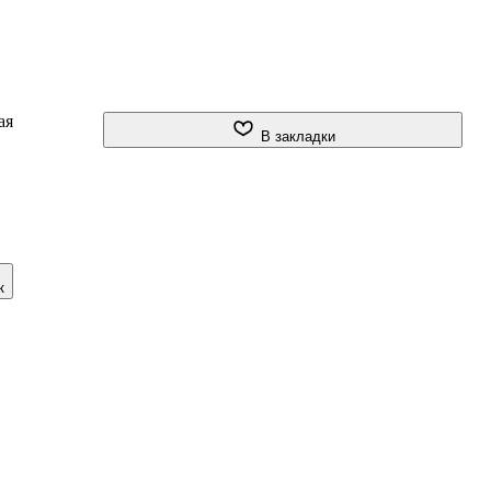
ая
В закладки
к