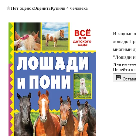
Нет оценок
Оценить
Купили 4 человека
Изящные л
лошадь Прж
многими д
"Лошади и 
Для подгот
Перейти к 
воспитател
Остави