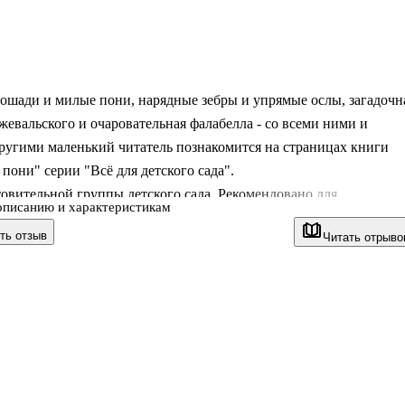
ошади и милые пони, нарядные зебры и упрямые ослы, загадочн
евальского и очаровательная фалабелла - со всеми ними и
ругими маленький читатель познакомится на страницах книги
пони" серии "Всё для детского сада".
овительной группы детского сада. Рекомендовано для
описанию и характеристикам
ей детского сада и родителей.
ть отзыв
Читать отрыво