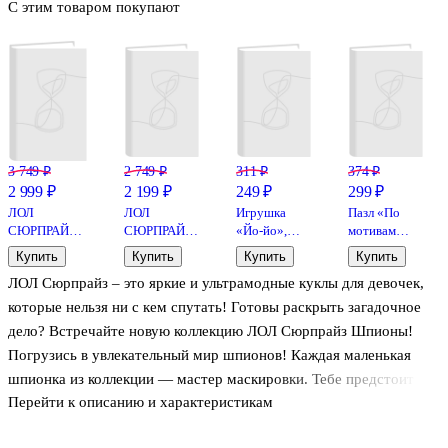
С этим товаром покупают
3 749 ₽
2 749 ₽
311 ₽
374 ₽
2 999 ₽
2 199 ₽
249 ₽
299 ₽
ЛОЛ
ЛОЛ
Игрушка
Пазл «По
СЮРПРАЙЗ
СЮРПРАЙЗ
«Йо-йо»,
мотивам
Двусторонняя
Кукла в шаре
Bookvalno
Minecraft»
Купить
Купить
Купить
Купить
плюшевая
Русалки с
160
ЛОЛ Сюрпрайз – это яркие и ультрамодные куклы для девочек,
игрушка с
аксессуарами
элементов,
куклой Hello
L.O.L.
My Game
которые нельзя ни с кем спутать! Готовы раскрыть загадочное
Kitty &
SURPRISE
дело? Встречайте новую коллекцию ЛОЛ Сюрпрайз Шпионы!
Friends с
(70773)
Погрузись в увлекательный мир шпионов! Каждая маленькая
аксессуарами
L.O.L.
шпионка из коллекции — мастер маскировки. Тебе предстоит
SURPRISE!
Перейти к описанию и характеристикам
узнать её вторую личность! Для этого необходимо найти
(70777)
секретный код и провести секретную операцию с водой. Шар-