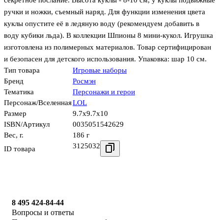
секретное послание. Высота куклы - 8-10 см, у куклы подвижные
ручки и ножки, съемный наряд. Для функции изменения цвета
куклы опустите её в ледяную воду (рекомендуем добавить в
воду кубики льда). В коллекции Шпионы 8 мини-кукол. Игрушка
изготовлена из полимерных материалов. Товар сертифицирован
и безопасен для детского использования. Упаковка: шар 10 см.
Тип товара
Игровые наборы
Бренд
Росмэн
Тематика
Персонажи и герои
Персонаж/Вселенная
LOL
Размер
9.7x9.7x10
ISBN/Артикул
0035051542629
Вес, г.
186 г
3125032
ID товара
8 495 424-84-44
Вопросы и ответы