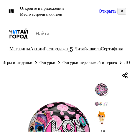
Откройте в приложении
Открыть
Место встречи с книгами
Магазины
Акции
Распродажа
Читай-школа
Сертификаты
П
Игры и игрушки
Фигурки
Фигурки персонажей и героев
ЛОЛ
+16