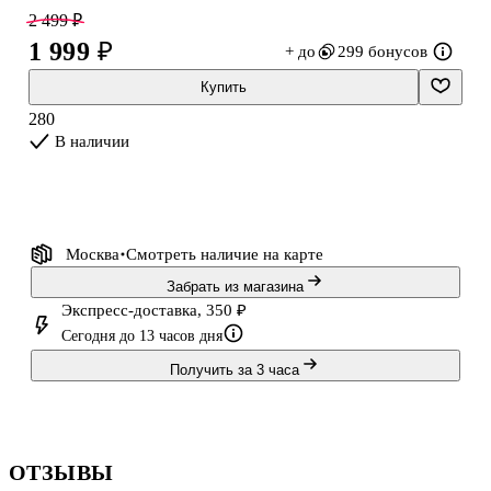
головоломку открыть не так просто! Чтобы найти мини-куклу и
2 499 ₽
аксессуары, тебе предстоит решить 3 суперзадачи. А как это
1 999 ₽
+ до
299 бонусов
сделать, подробно описано в инструкции. Почувствуй себя
настоящим тайным агентом вместе с новой коллекцией ЛОЛ
Купить
Сюрпрайз! Собери всю суперкоманду шпионок! В игровой набор
280
ЛОЛ CЮРПРАЙЗ К
В наличии
Москва
Смотреть наличие
на карте
Забрать из магазина
Экспресс-доставка, 350 ₽
Сегодня до 13 часов дня
Получить за 3 часа
ОТЗЫВЫ