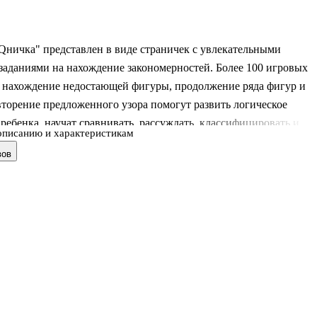
Qничка" представлен в виде страничек с увлекательными
заданиями на нахождение закономерностей. Более 100 игровых
а нахождение недостающей фигуры, продолжение ряда фигур и
вторение предложенного узора помогут развить логическое
ебенка, научат сравнивать, рассуждать, классифицировать и
описанию и характеристикам
воды. Компактный формат блокнота позволит малышу в любое
вов
любом месте организовать "умственную гимнастику", заставить
 воображение встряхнуться. Блокнот "IQничка" станет
м в путешествии, на прогулке, дома и в детском саду.
те, сравнивайте, обобщайте по признаку и целенаправленно
есте с блокнотом "IQничка".