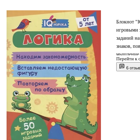
Блокнот "I
игровыми 
заданий н
знаков, по
мышление р
Перейти к 
делать вы
6 отзы
время и в 
мышление и
незаменимы
Анализируй
думайте вм