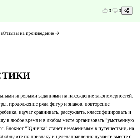
0
0
ов
Отзывы на произведение
СТИКИ
ельными игровыми заданиями на нахождение закономерностей.
ры, продолжение ряда фигур и знаков, повторение
ебенка, научат сравнивать, рассуждать, классифицировать и
шу в любое время и в любом месте организовать "умственную
ся. Блокнот "IQничка" станет незаменимым в путешествии, на
, обобщайте по признаку и целенаправленно думайте вместе с