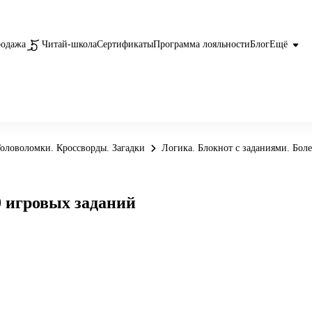
родажа
Читай-школа
Сертификаты
Программа лояльности
Блог
Ещё
оловоломки. Кроссворды. Загадки
Логика. Блокнот с заданиями. Бол
0 игровых заданий