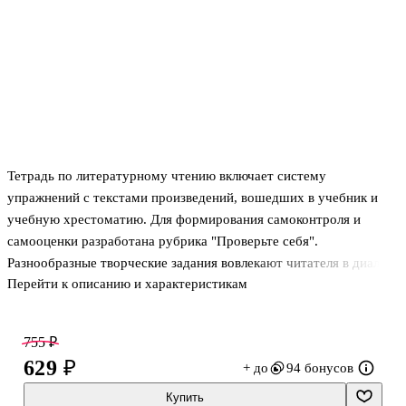
Тетрадь по литературному чтению включает систему
упражнений с текстами произведений, вошедших в учебник и
учебную хрестоматию. Для формирования самоконтроля и
самооценки разработана рубрика "Проверьте себя".
Разнообразные творческие задания вовлекают читателя в диалог
Перейти к описанию и характеристикам
с текстом, развивают чувство слова, обогащают речь, позволяют
осуществлять дифференцированное обучение и формировать
универсальные учебные действия.
755 ₽
Задания повышенной трудности, обозначенные значком (*),
629 ₽
+ до
94 бонусов
учащиеся выполняют по желанию.
Купить