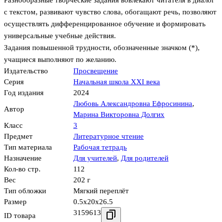
Разнообразные творческие задания вовлекают читателя в диалог
с текстом, развивают чувство слова, обогащают речь, позволяют
осуществлять дифференцированное обучение и формировать
универсальные учебные действия.
Задания повышенной трудности, обозначенные значком (*),
учащиеся выполняют по желанию.
Издательство
Просвещение
Серия
Начальная школа XXI века
Год издания
2024
Любовь Александровна Ефросинина
,
Автор
Марина Викторовна Долгих
Класс
3
Предмет
Литературное чтение
Тип материала
Рабочая тетрадь
Назначение
Для учителей
,
Для родителей
Кол-во стр.
112
Вес
202 г
Тип обложки
Мягкий переплёт
Размер
0.5x20x26.5
3159613
ID товара