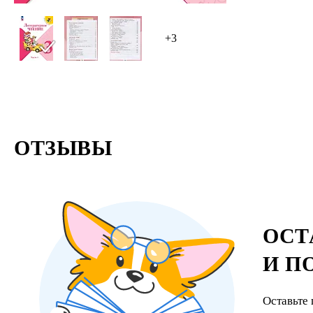
+3
ОТЗЫВЫ
ОСТ
И П
Оставьте 