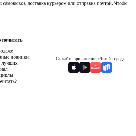
я: самовывоз, доставка курьером или отправка почтой. Чтобы
о почитать
родаже
вные новинки
Скачайте приложение «Читай-город»
з лучших
рнал
циклы
очитать?