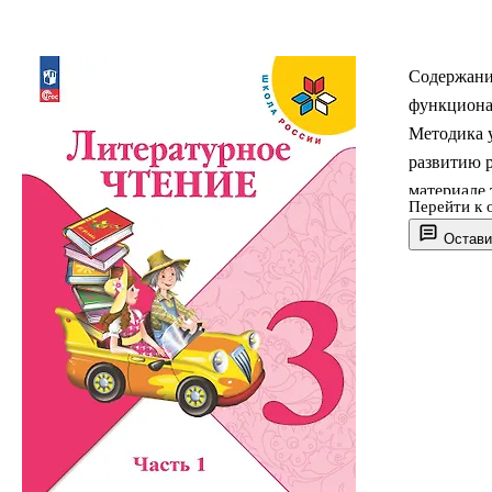
Содержани
функциона
Методика у
развитию 
материале 
Перейти к 
системно-
Остави
обучение 
метапредме
требования
начальног
просвещени