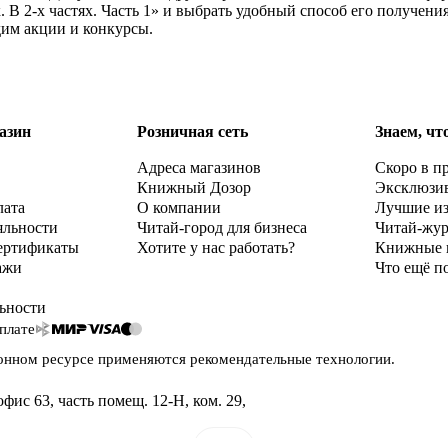
В 2-х частях. Часть 1» и выбрать удобный способ его получени
дим акции и конкурсы.
азин
Розничная сеть
Знаем, чт
Адреса магазинов
Скоро в п
Книжный Дозор
Эксклюзи
лата
О компании
Лучшие и
яльности
Читай-город для бизнеса
Читай-жу
ертификаты
Хотите у нас работать?
Книжные 
ажи
Что ещё п
ьности
плате
онном ресурсе применяются
рекомендательные технологии
.
офис 63, часть помещ. 12-Н, ком. 29
,