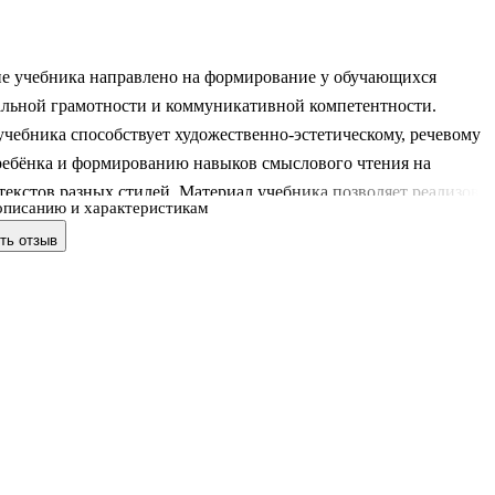
е учебника направлено на формирование у обучающихся
льной грамотности и коммуникативной компетентности.
чебника способствует художественно-эстетическому, речевому
ребёнка и формированию навыков смыслового чтения на
текстов разных стилей. Материал учебника позволяет реализоват
описанию и характеристикам
деятельностный подход, организовать дифференцированное
ть отзыв
и обеспечивает достижение личностных, предметных и
тных результатов. Учебник разработан в соответствии с
ми Федерального государственного образовательного стандарта
о общего образования, утверждённого Приказом Министерства
я № 286 от 31.05.2021 г.