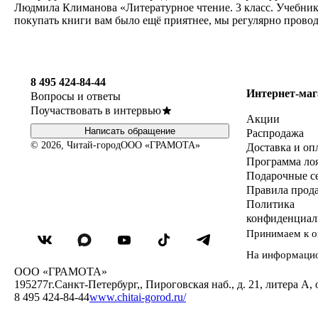
Людмила Климанова «Литературное чтение. 3 класс. Учебник. 
покупать книги вам было ещё приятнее, мы регулярно прово
8 495 424-84-44
Интернет-маг
Вопросы и ответы
Поучаствовать в интервью
Акции
Написать обращение
Распродажа
© 2026, Читай-город
ООО «ГРАМОТА»
Доставка и оп
Программа ло
Подарочные с
Правила прод
Политика
конфиденциал
Принимаем к о
На информаци
ООО «ГРАМОТА»
195277
г.Санкт-Петербург,
,
Пироговская наб., д. 21, литера А, 
8 495 424-84-44
www.chitai-gorod.ru/