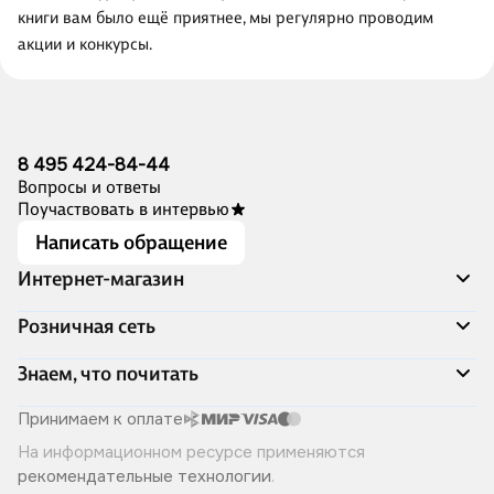
книги вам было ещё приятнее, мы регулярно проводим
акции и конкурсы.
8 495 424-84-44
Вопросы и ответы
Поучаствовать в интервью
Написать обращение
Интернет-магазин
Акции
Розничная сеть
Распродажа
Доставка и оплата
Адреса магазинов
Знаем, что почитать
Программа лояльности
Книжный Дозор
Подарочные сертификаты
О компании
Скоро в продаже
Принимаем к оплате
Правила продажи
Читай-город для бизнеса
Эксклюзивные новинки
На информационном ресурсе применяются
Политика конфиденциальности
Хотите у нас работать?
Лучшие из лучших
рекомендательные технологии
.
Читай-журнал