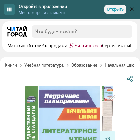
Откройте в приложении
Открыть
Место встречи с книгами
Магазины
Акции
Распродажа
Читай-школа
Сертификаты
Прог
Книги
Учебная литература
Образование
Начальная школа
+3