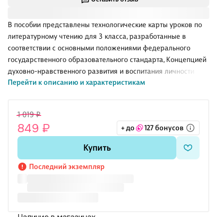
В пособии представлены технологические карты уроков по
литературному чтению для 3 класса, разработанные в
соответствии с основными положениями федерального
государственного образовательного стандарта, Концепцией
духовно-нравственного развития и воспитания личности
Перейти к описанию и характеристикам
гражданина России, планируемыми результатами
начального общего образования и требованиями
Примерной образовательной программы, ориентированные
1 019 ₽
на работу с учебником "Литературное чтение" Л.А.
849 ₽
+ до
127 бонусов
Ефросининой, М.И. Омороковой, входящим в УМК "Начальная
школа XXI века". В рамках урока обозначены планируемые
Купить
результаты, охарактеризованы универсальные учебные
действия, сформулированы педагогические цели.
Последний экземпляр
Предложены традиционные и инновацио