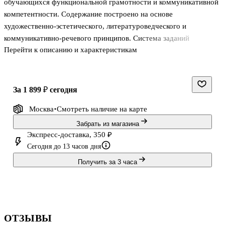
обучающихся функциональной грамотности и коммуникативной
компетентности. Содержание построено на основе
художественно-эстетического, литературоведческого и
коммуникативно-речевого принципов. Система заданий
Перейти к описанию и характеристикам
направлена на развитие познавательной мотивации и включение
обучающихся в активную речевую деятельность. Материал
учебника позволяет реализовать системно-деятельностный
подход, организовать дифференцированное обучение и
за 1 899 ₽
сегодня
обеспечивает достижение личностных, предметных и
Москва
Смотреть наличие
на карте
метапредметных результатов освоения Основной
образовательной программы начального общего образования.
Забрать из магазина
Учебник соответствует требованиям Федерального
Экспресс-доставка, 350 ₽
Сегодня до 13 часов дня
государственного образоват
Получить за 3 часа
ОТЗЫВЫ