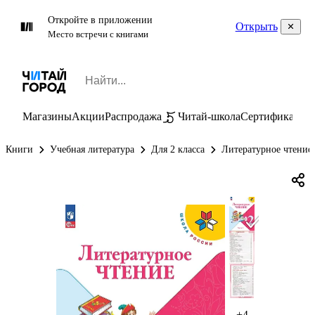
Откройте в приложении
Открыть
Место встречи с книгами
Магазины
Акции
Распродажа
Читай-школа
Сертификаты
П
Книги
Учебная литература
Для 2 класса
Литературное чтение 
+4