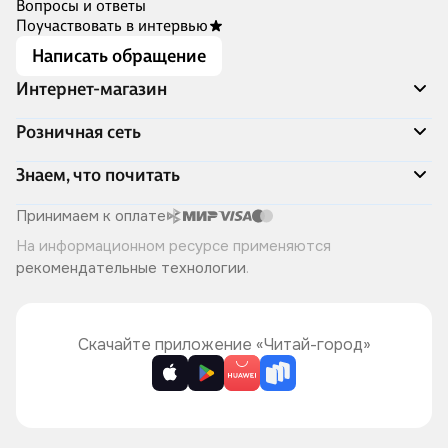
Вопросы и ответы
Поучаствовать в интервью
Написать обращение
Интернет-магазин
Акции
Розничная сеть
Распродажа
Доставка и оплата
Адреса магазинов
Знаем, что почитать
Программа лояльности
Книжный Дозор
Подарочные сертификаты
О компании
Скоро в продаже
Принимаем к оплате
Правила продажи
Читай-город для бизнеса
Эксклюзивные новинки
На информационном ресурсе применяются
Политика конфиденциальности
Хотите у нас работать?
Лучшие из лучших
рекомендательные технологии
.
Читай-журнал
Книжные циклы
Что ещё почитать?
Скачайте приложение «Читай-город»