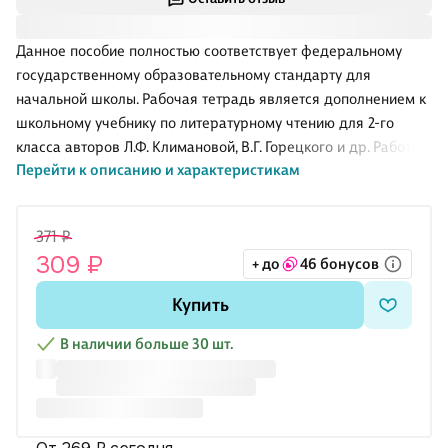
Данное пособие полностью соответствует федеральному
государственному образовательному стандарту для
начальной школы. Рабочая тетрадь является дополнением к
школьному учебнику по литературному чтению для 2-го
класса авторов Л.Ф. Климановой, В.Г. Горецкого и др. Работа с
Перейти к описанию и характеристикам
пособием поможет развивать общеучебные умения детей,
сделать уроки познавательными и интересными,
существенно экономить учебное время.
371 ₽
309 ₽
+ до
46 бонусов
Купить
В наличии больше 30 шт.