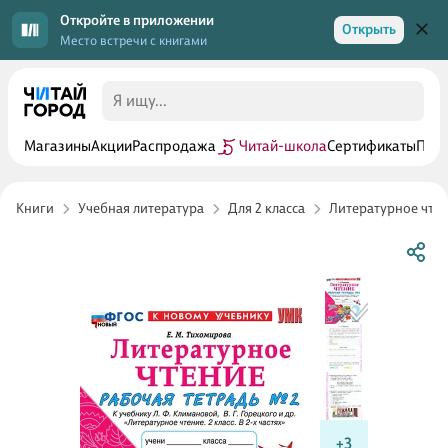
Откройте в приложении
Открыть
Место встречи с книгами
Магазины
Акции
Распродажа
Читай-школа
Сертификаты
Прог
Книги
Учебная литература
Для 2 класса
Литературное чтен
+3