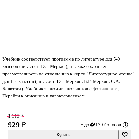
Учебник соответствует программе по литературе для 5-9
классов (авт.-сост. Г.С. Меркин), а также сохраняет
преемственность по отношению к курсу "Литературное чтение"
для 1-4 классов (авт.-сост. Г.С. Меркин, Б.Г. Меркин, С.А.
Болотова). Учебник знакомит школьников с фольклором,
Перейти к описанию и характеристикам
произведениями русской и зарубежной литературы от древности
до XX века включительно, содержит хрестоматийные тексты.
Учебник предназначен для общеобразовательных организаций:
1 115 ₽
школ, гимназий и лицеев. Методический аппарат учебника
929 ₽
+ до
139 бонусов
содержит возможности для обучения как на базовом, так и на
углублённом уровне. 3-е изд.
Купить