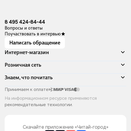
8 495 424-84-44
Вопросы и ответы
Поучаствовать в интервью
Написать обращение
Интернет-магазин
Акции
Розничная сеть
Распродажа
Доставка и оплата
Адреса магазинов
Знаем, что почитать
Программа лояльности
Книжный Дозор
Подарочные сертификаты
О компании
Скоро в продаже
Принимаем к оплате
Правила продажи
Читай-город для бизнеса
Эксклюзивные новинки
На информационном ресурсе применяются
Политика конфиденциальности
Хотите у нас работать?
Лучшие из лучших
рекомендательные технологии
.
Читай-журнал
Книжные циклы
Что ещё почитать?
Скачайте приложение «Читай-город»