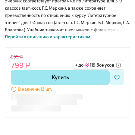
Учебник соответствует программе по литературе для 5-9
классов (авт.-сост. Г.С. Меркин), а также сохраняет
преемственность по отношению к курсу "Литературное
чтение" для 1-4 классов (авт.-сост. Г.С. Меркин, Б.Г. Меркин, С.А.
Болотова). Учебник знакомит школьников с фольклором,
Перейти к описанию и характеристикам
произведениями русской и зарубежной литературы от
древности до XX века включительно, содержит
хрестоматийные тексты. Учебник предназначен для
959 ₽
общеобразовательных организаций: школ, гимназий и
799 ₽
+ до
119 бонусов
лицеев. Методический аппарат учебника содержит
возможности для обучения как на базовом, так и на
Купить
углублённом уровне.
В наличии 13 шт.