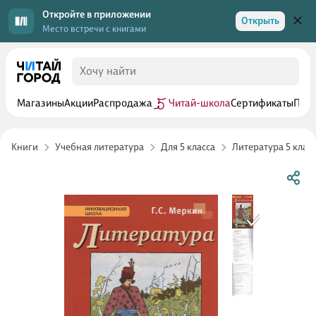
Откройте в приложении
Открыть
Место встречи с книгами
Магазины
Акции
Распродажа
Читай-школа
Сертификаты
Прог
Книги
Учебная литература
Для 5 класса
Литература 5 класс