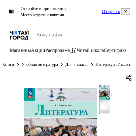
Откройте в приложении
Открыть
Место встречи с книгами
Магазины
Акции
Распродажа
Читай-школа
Сертификаты
П
Книги
Учебная литература
Для 7 класса
Литература 7 класс