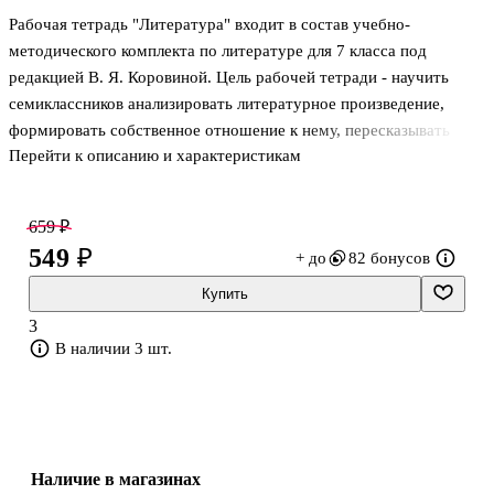
Рабочая тетрадь "Литература" входит в состав учебно-
методического комплекта по литературе для 7 класса под
редакцией В. Я. Коровиной. Цель рабочей тетради - научить
семиклассников анализировать литературное произведение,
формировать собственное отношение к нему, пересказывать
Перейти к описанию и характеристикам
произведение с использованием образных средств русского
языка и цитат из текста, создавать устные и письменные
высказывания разного типа, вести диалог. Рабочая тетрадь
659 ₽
состоит из двух частей. В первую часть включён раздел
549 ₽
+ до
82 бонусов
"Готовимся к уроку" (задания для осуществления текущего
контроля), во второй части даны разделы "Оцениваем свои
Купить
знания" (задания для осуществления тематического контроля) и
3
"Подводим итог" (задания для
В наличии 3 шт.
Наличие в магазинах