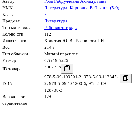
Автор
Роза Габдулловна Ахмадуллина
УМК
Литература. Коровина В.Я. и др. (5-9)
Класс
7
Предмет
Литература
Тип материала
Рабочая тетрадь
Кол-во стр.
112
Иллюстратор
Христич Ю. В.
,
Распопова Т.Н.
Вес
214 г
Тип обложки
Мягкий переплёт
Размер
0.5x19.5x26
3007758
ID товара
978-5-09-109501-2
,
978-5-09-113347-
ISBN
9
,
978-5-09-121200-6
,
978-5-09-
128736-3
Возрастное
12+
ограничение