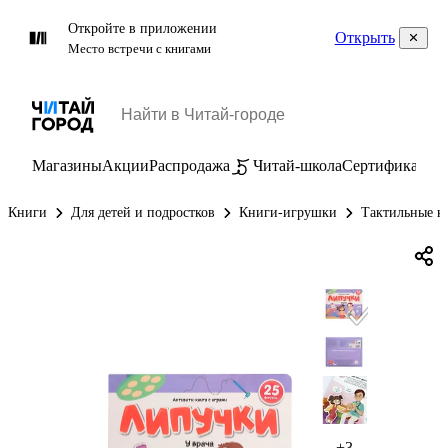
Откройте в приложении
Открыть
Место встречи с книгами
Магазины
Акции
Распродажа
Читай-школа
Сертификаты
П
Книги
Для детей и подростков
Книги-игрушки
Тактильные к
+3