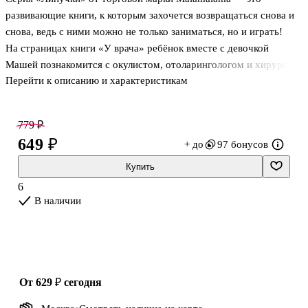
развивающие книги, к которым захочется возвращаться снова и
снова, ведь с ними можно не только заниматься, но и играть!
На страницах книги «У врача» ребёнок вместе с девочкой
Машей познакомится с окулистом, отоларингологом и хирургом,
Перейти к описанию и характеристикам
выяснит, как проходит приём у педиатра и стоматолога, и
узнает, что врачи добрые и совсем не страшные. А ещё на
каждом развороте малыша ждут развивающие задания. Книжка-
779 ₽
игра для детей приходит в разобранном виде, поэтому вы
649 ₽
+ до
97 бонусов
сможете создать собственную интересную книгу. Содержит 12
красочных страниц, научит сортировать и перекладывать
Купить
предметы, сопоставлять пары и познавать окружающий мир.
6
Развивашка с липучк
В наличии
от 629 ₽
сегодня