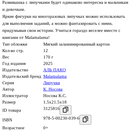
Развивашка с липучками будет одинаково интересна и мальчикам
и девочкам.
Яркие фигурки на многоразовых липучках можно использовать
для выполнения заданий, а можно фантазировать с ними,
придумывая свои истории. Учиться гораздо веселее вместе с
книгами от Malamalama!
Тип обложки
Мягкий заламинированный картон
Кол-во стр.
12
Вес
170 г
Год издания
2025
Издательство
АЛЬ ПАКО
Издательский бренд
Malamalama
Серия
Липучки
Автор
К. Носова
Иллюстратор
Носова К.С.
Размер
1.5x21.5x18
3125816
ID товара
978-5-00230-039-6
ISBN
Возрастное
0+