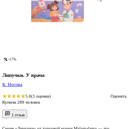
-17%
Липучки. У врача
К. Носова
5.0
(3 оценки)
Оценить
Купили 289 человек
1 отзыв
Серия «Липучки» от торговой марки Malamalama — это