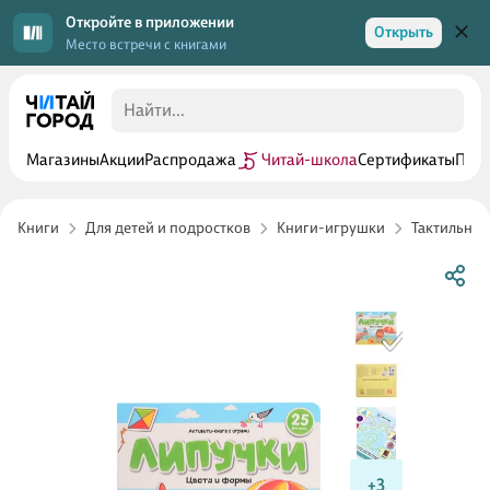
Откройте в приложении
Открыть
Место встречи с книгами
Магазины
Акции
Распродажа
Читай-школа
Сертификаты
Прог
Книги
Для детей и подростков
Книги-игрушки
Тактильные
+3