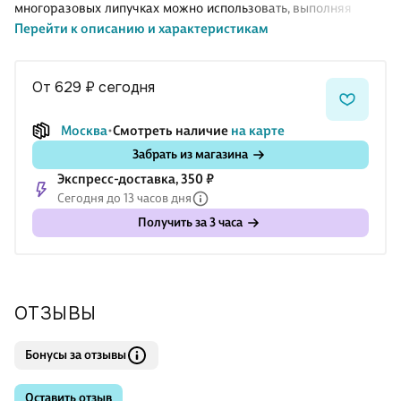
многоразовых липучках можно использовать, выполняя
Перейти к описанию и характеристикам
задания, а можно фантазировать с ними, придумывая свои
истории. На страницах книги «Цвета и формы» — изучение
геометрических фигур и цветов, задачки на логику и
от 629 ₽
сегодня
сообразительность. Идеальный подарок для вашего ребенка
от 1 года. Эта тактильная книжка – настоящая развивашка,
Москва
Смотреть наличие
на карте
которая поможет малышу в игровой форме развивать
Забрать из магазина
мелкую моторику, логику, внимание и память. В каждой книге
Экспресс-доставка, 350 ₽
— комплект из 25 разных липучек. Собрав всю серию, вы
Сегодня до 13 часов дня
полу
Получить за 3 часа
ОТЗЫВЫ
Бонусы за отзывы
Оставить отзыв