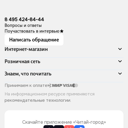
8 495 424-84-44
Вопросы и ответы
Поучаствовать в интервью
Написать обращение
Интернет-магазин
Акции
Розничная сеть
Распродажа
Доставка и оплата
Адреса магазинов
Знаем, что почитать
Программа лояльности
Книжный Дозор
Подарочные сертификаты
О компании
Скоро в продаже
Принимаем к оплате
Правила продажи
Читай-город для бизнеса
Эксклюзивные новинки
На информационном ресурсе применяются
Политика конфиденциальности
Хотите у нас работать?
Лучшие из лучших
рекомендательные технологии
.
Читай-журнал
Книжные циклы
Что ещё почитать?
Скачайте приложение «Читай-город»