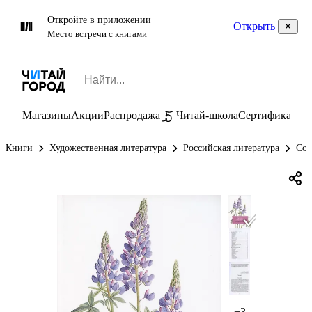
Откройте в приложении
Открыть
Место встречи с книгами
Магазины
Акции
Распродажа
Читай-школа
Сертификаты
П
Книги
Художественная литература
Российская литература
Сов
+3