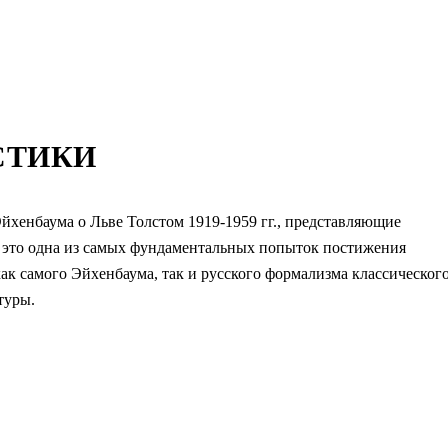
СТИКИ
йхенбаума о Льве Толстом 1919-1959 гг., представляющие
и это одна из самых фундаментальных попыток постижения
к самого Эйхенбаума, так и русского формализма классическог
туры.