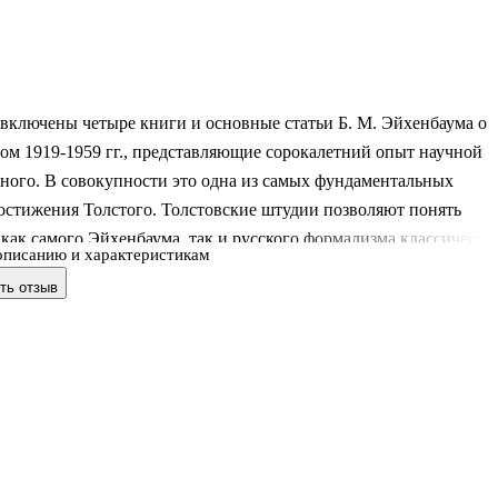
включены четыре книги и основные статьи Б. М. Эйхенбаума о
ом 1919-1959 гг., представляющие сорокалетний опыт научной
ного. В совокупности это одна из самых фундаментальных
остижения Толстого. Толстовские штудии позволяют понять
ак самого Эйхенбаума, так и русского формализма классическо
описанию и характеристикам
Для всех интересующихся историей русской литературы.
ть отзыв