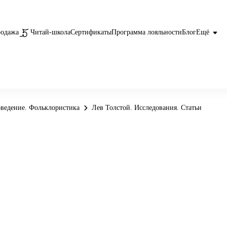
родажа
Читай-школа
Сертификаты
Программа лояльности
Блог
Ещё
ведение. Фольклористика
Лев Толстой. Исследования. Статьи