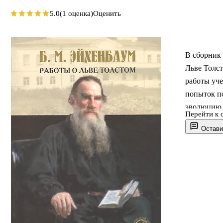
5.0
(1 оценка)
Оценить
В сборник 
Льве Толст
работы уче
попыток п
эволюцию к
Перейти к 
периода. .
Остави