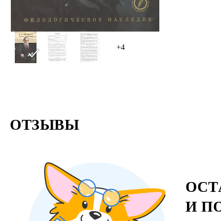
+4
ОТЗЫВЫ
ОСТ
И П