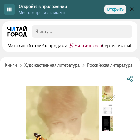
Откройте в приложении
Открыть
Место встречи с книгами
Магазины
Акции
Распродажа
Читай-школа
Сертификаты
Прог
Книги
Художественная литература
Российская литература