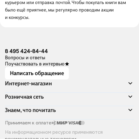
курьером или отправка почтой. Чтобы покупать книги вам
было ещё приятнее, мы регулярно проводим акции
и конкурсы.
8 495 424-84-44
Вопросы и ответы
Поучаствовать в интервью
Написать обращение
Интернет-магазин
Акции
Розничная сеть
Распродажа
Доставка и оплата
Адреса магазинов
Знаем, что почитать
Программа лояльности
Книжный Дозор
Подарочные сертификаты
О компании
Скоро в продаже
Принимаем к оплате
Правила продажи
Читай-город для бизнеса
Эксклюзивные новинки
На информационном ресурсе применяются
Политика конфиденциальности
Хотите у нас работать?
Лучшие из лучших