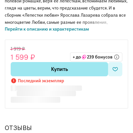
полевой ромашке, веря ее лепесткам, вспоминаем любимых,
глядя на цветы, верим, что предсказание сбудется. И в
сборник «Лепестки любви» Ярослава Лазарева собрала все
многоцветие Любви, самые разные ее проявления,
Перейти к описанию и характеристикам
радужные оттенки эмоций, огромный диапазон чувств.
Поэзия многообразна и многослойна, и в простеньком, на
первый взгляд, четверостишии может заключаться вечная
1 919 ₽
истина, которая войдет вам в душу и, возможно, засияет
1 599 ₽
+ до
239 бонусов
ответом на давно мучающий вопрос. И в этом волшебство
настоящей, искренней поэзии, созданной душой Творца, а не
Купить
искусственным интеллектом.
Последний экземпляр
ОТЗЫВЫ