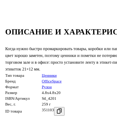
ОПИСАНИЕ И ХАРАКТЕРИ
Когда нужно быстро промаркировать товары, коробки или пап
цвет хорошо заметен, поэтому ценники и пометки не потеряют
торговом зале и в офисе: просто установите ленту в этикет-
этикеток 21×12 мм.
Тип товара
Ценники
Бренд
OfficeSpace
Формат
Рулон
Размер
4.8x4.8x20
ISBN/Артикул
Stl_4201
Вес, г.
259 г
351103
ID товара