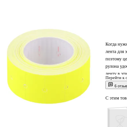
Когда нуж
лента для 
поэтому це
рулона удо
ленту в эт
Перейти к 
для этикет
6 отзы
С этим то