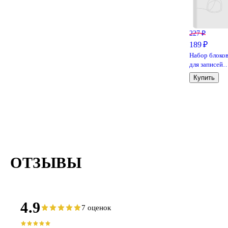
227 ₽
189 ₽
Набор блоко
для записей
«Make your
Купить
mark»,
пастельные, 4 по
100 листов, 5
3.8 см
ОТЗЫВЫ
4.9
7 оценок