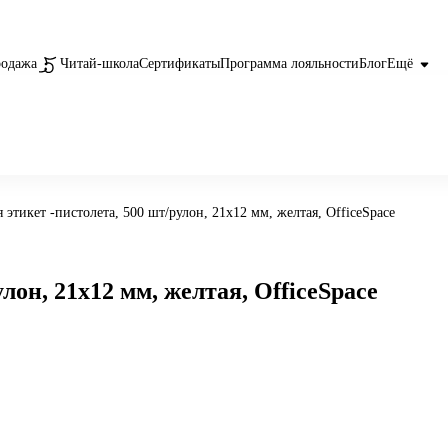
родажа
Читай-школа
Сертификаты
Программа лояльности
Блог
Ещё
 этикет -пистолета, 500 шт/рулон, 21х12 мм, желтая, OfficeSpace
лон, 21х12 мм, желтая, OfficeSpace