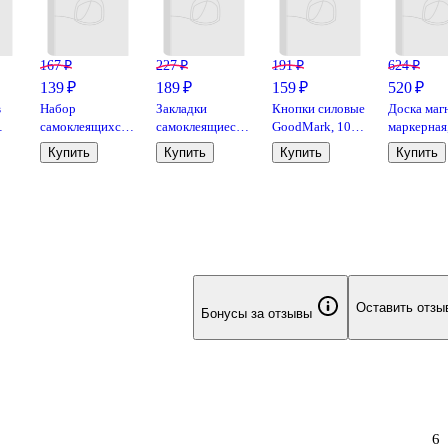
167 ₽
227 ₽
191 ₽
624 ₽
139 ₽
189 ₽
159 ₽
520 ₽
в
Набор
Закладки
Кнопки силовые
Доска маг
самоклеящихся
самоклеящиеся,
GoodMark, 100
маркерная,
закладок «Make
4.4 х 1.2 см, 8
штук, желтый
30 см, Go
Купить
Купить
Купить
Купить
your mark»,
цветов по 10
металл
неоновые, 5
листов
 х
блоков
Оставить отзы
Бонусы за отзывы
6