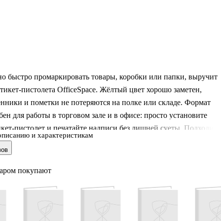
но быстро промаркировать товары, коробки или папки, выручит
этикет-пистолета OfficeSpace. Жёлтый цвет хорошо заметен,
нники и пометки не потеряются на полке или складе. Формат
бен для работы в торговом зале и в офисе: просто установите
икет-пистолет и печатайте надписи без лишней суеты. Подходит
описанию и характеристикам
ок 21×12 мм.
вов
варом покупают