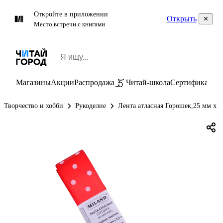
Откройте в приложении
Открыть
Место встречи с книгами
Магазины
Акции
Распродажа
Читай-школа
Сертификаты
П
Творчество и хобби
Рукоделие
Лента атласная Горошек,25 мм х 