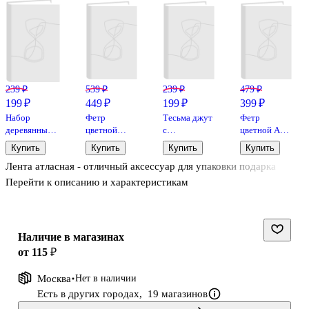
239 ₽
539 ₽
239 ₽
479 ₽
199 ₽
449 ₽
199 ₽
399 ₽
Набор
Фетр
Тесьма джут
Фетр
деревянных
цветной
с
цветной А4,
пуговиц
"deVENTE.
листочками,
пастельные
Купить
Купить
Купить
Купить
Яркие (микс
Яркие цвета"
2 метра,
цвета, 10
Лента атласная - отличный аксессуар для упаковки подарка
размеров и
A4, 10
моток с
цветов, 10
цветов), 30шт
цветов
подвесом
листов
Перейти к описанию и характеристикам
(орр)
(белый)
Наличие в магазинах
от 115 ₽
Москва
Нет в наличии
Есть в других городах,
19 магазинов